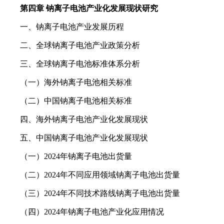
第四章 钠离子电池产业化发展现状研究
一、钠离子电池产业发展历程
二、全球钠离子电池产业政策分析
三、全球钠离子电池标准体系分析
（一）海外钠离子电池相关标准
（二）中国钠离子电池相关标准
四、海外钠离子电池产业化发展现状
五、中国钠离子电池产业化发展现状
（一）2024年钠离子电池出货量
（二）2024年不同应用领域钠离子电池出货量
（三）2024年不同技术路线钠离子电池出货量
（四）2024年钠离子电池产业化应用情况