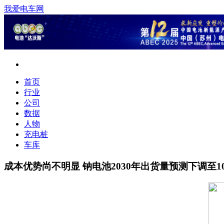
我爱电车网
首页
行业
公司
数据
人物
充电桩
车库
成本优势尚不明显 钠电池2030年出货量预测下调至109