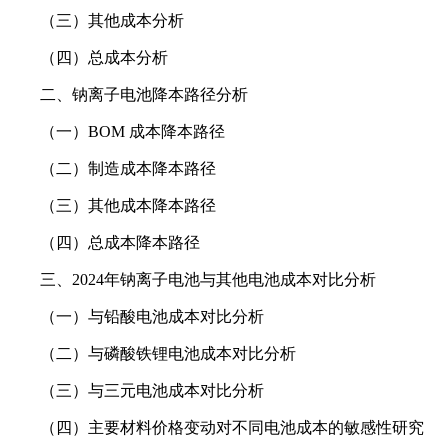
（三）其他成本分析
（四）总成本分析
二、钠离子电池降本路径分析
（一）BOM 成本降本路径
（二）制造成本降本路径
（三）其他成本降本路径
（四）总成本降本路径
三、2024年钠离子电池与其他电池成本对比分析
（一）与铅酸电池成本对比分析
（二）与磷酸铁锂电池成本对比分析
（三）与三元电池成本对比分析
（四）主要材料价格变动对不同电池成本的敏感性研究