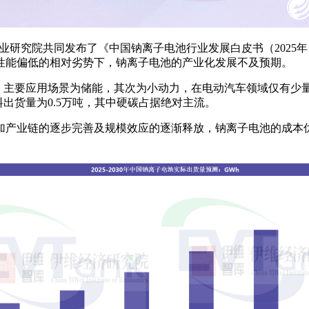
产业研究院共同发布了《中国钠离子电池行业发展白皮书（2025年
性能偏低的相对劣势下，钠离子电池的产业化发展不及预期。
GWh，主要应用场景为储能，其次为小动力，在电动汽车领域仅有少量
料出货量为0.5万吨，其中硬碳占据绝对主流。
加产业链的逐步完善及规模效应的逐渐释放，钠离子电池的成本