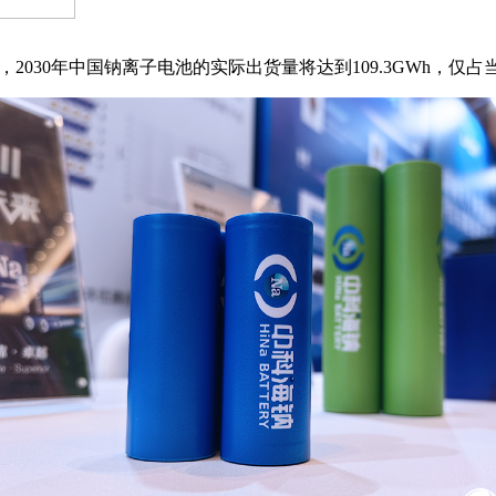
计，2030年中国钠离子电池的实际出货量将达到109.3GWh，仅