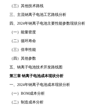
（三）其他技术路线
三、主流钠离子电池工艺路线分析
四、2024年钠离子电池主要性能参数现状分析
（一）能量密度
（二）循环寿命
（三）倍率性能
（四）其他参数
五、钠离子电池技术开发路线图
第三章 钠离子电池成本现状分析
一、2024年钠离子电池成本现状分析
（一）BOM成本分析
（二）制造成本分析