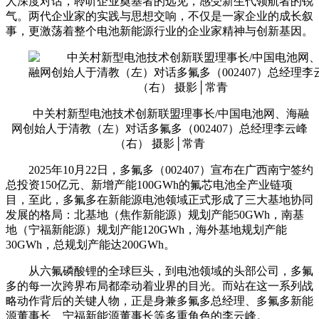
人深度对话，聆听企业奠基者的远见，感受新生代领航者的锐
气。两代企业家的实践与思想交响，不仅是一家企业的成长叙
事，更激荡着整个电池新能源行业的企业家精神与创新基因。
中关村新型电池技术创新联盟理事长/中国电池网、海融
网创始人于清教（左）对话多氟多（002407）总经理李云峰
（右） 摄影│常青
2025年10月22日，多氟多（002407）宣布在广西南宁签约
总投资150亿元、新增产能100GWh的氟芯电池全产业链项
目，至此，多氟多在新能源电池领域正式形成了三大基地协同
发展的格局：北基地（焦作新能源）规划产能50GWh，南基
地（宁福新能源）规划产能120GWh，海外基地规划产能
30GWh，总规划产能达200GWh。
从六氟磷酸锂的全球巨头，到电池领域的头部公司，多氟
多的每一次跨界布局都牵动着业界的目光。而站在这一系列战
略动作背后的关键人物，正是身兼多氟多总经理、多氟多新能
源董事长、宁福新能源董事长等多重角色的李云峰。