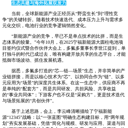
生态共建与海外拓展双发力
当前，全球新能源产业正经历从“野蛮生长”到“理性竞
争”的关键转折。随着技术快速迭代、成本压力上升与需求多
元化交织，电池行业的竞争逻辑悄然变化。
“新能源产业的竞争，早已不是单点技术的比拼，而是生
态体系的较量。”今年10月，在2025宁福新能源大圆柱电池项
目签约仪式暨合作伙伴大会上，多氟多董事长李世江提到，单
打独斗的时代已成过去，唯有构建开放共享的生态平台，才能
抵御市场波动、抓住发展机遇。
据悉，多氟多打造的“芯—链—场景”生态，并非简单的产
业链拼接，而是以核心技术为“芯”、以协同合作为“链”、以多
元应用为“场景”的深度共生体系。在这一生态中，供应商不再
是单纯的“配套方”，而是共同研发、共担风险、共享收益
的“事业共同体”；下游客户也不仅是“采购方”，更是技术迭代
与场景拓展的“共创伙伴”。
基于上述思路，会上，李云峰清晰描绘了宁福新能
源“12345”战略：以“一张蓝图”明确生态构建目标，用“两年规
划”夯实发展基础，凭借“简化与规模、研发与应用、渠道与回