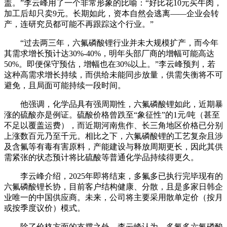
盖。”李云峰用了一个非常形象的比喻：“好比花10元买牛肉，
加工后却只卖9元。长期如此，资本自然会逃离——企业会转
产，连研究员都可能不再跟踪这个行业。”
“过去两三年，六氟磷酸锂行业并未大规模扩产，而今年
其需求增长预计达30%-40%，明年头部厂商的增幅可能高达
50%。即便保守预估，增幅也在30%以上。”李云峰预判，若
这种高需求增长持续，而供给未能同步放量，供需失衡将不可
避免，且局面可能持续一段时间。
他强调，化学品具有强周期性，六氟磷酸锂如此，近期暴
涨的硫酸亦是例证。硫酸价格曾跌至“象征性”的1元/吨（甚至
不足以覆盖运费），而近期河南焦作、长三角地区价格已分别
上涨数百元乃至千元。相比之下，六氟磷酸锂的工艺复杂且涉
及含氟等有毒有害原料，产能建设与释放周期更长，因此其供
需紧张的状态预计将比硫酸等普通化学品持续得更久。
李云峰介绍，2025年即将结束，多氟多已执行完毕现有的
六氟磷酸锂长协，目前客户结构健康、分散，且是多家日韩企
业唯一的中国供应商。未来，公司将主要采用散单定价（按月
或按季度议价）模式。
除了价格方面的支撑之外，李云峰认为，多氟多六氟磷酸