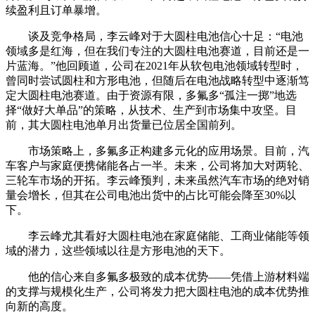
续盈利且订单暴增。
谈及竞争格局，李云峰对于大圆柱电池信心十足：“电池
领域多是红海，但在我们专注的大圆柱电池赛道，目前还是一
片蓝海。”他回顾道，公司在2021年从软包电池领域转型时，
曾同时尝试圆柱和方形电池，但随后在电池战略转型中逐渐笃
定大圆柱电池赛道。由于资源有限，多氟多“孤注一掷”地选
择“做好大单品”的策略，从技术、生产到市场集中攻坚。目
前，其大圆柱电池单月出货量已位居全国前列。
市场策略上，多氟多正构建多元化的应用场景。目前，汽
车客户与家庭便携储能各占一半。未来，公司将加大对两轮、
三轮车市场的开拓。李云峰预判，未来虽然汽车市场的绝对销
量会增长，但其在公司电池出货中的占比可能会降至30%以
下。
李云峰尤其看好大圆柱电池在家庭储能、工商业储能等领
域的潜力，这些领域以往是方形电池的天下。
他的信心来自多氟多极致的成本优势——凭借上游材料端
的支撑与规模化生产，公司将发力把大圆柱电池的成本优势推
向新的高度。