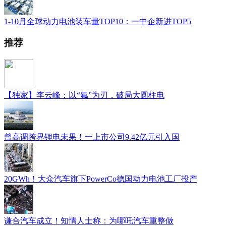
1-10月全球动力电池装车量TOP10：一中企新进TOP5
推荐
【独家】李云峰：以“氟”为刃，破局大圆柱电
曾高调跨界锂电未果！一上市公司9.42亿元引入国
20GWh！大众汽车旗下PowerCo德国动力电池工厂投产
谦合汽车成立！知情人士称：为哪吒汽车重整做