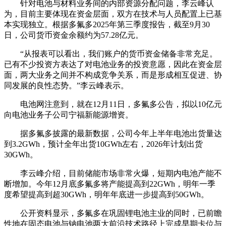
针对电池与材料业务间的内部资源分配问题，李云峰认
为，目前主要体现在资金层面，双方在技术与人员配置上已基
本实现独立。根据多氟多2025年第三季度报告，截至9月30
日，公司货币资金余额约为57.28亿元。
“从报表可以看出，我们账户的货币资金储备非常充足。
已有不少投资方表达了对电池业务的投资意愿，因此在资金层
面，两大业务之间并不构成竞争关系，而是形成相互促进、协
同发展的良性态势。”李云峰表示。
电池网注意到，就在12月11日，多氟多公告，拟以10亿元
向电池业务子公司宁福新能源增资。
据多氟多披露的最新数据，公司今年上半年电池出货量达
到3.2GWh，预计全年出货10GWh左右，2026年计划出货
30GWh。
李云峰介绍，目前储能市场非常火爆，短期内电池产能不
断增加。今年12月底多氟多将产能提高到22GWh，明年一季
度希望提高到超30GWh，明年年底进一步提高到50GWh。
公开资料显示，多氟多在巩固锂电池主业的同时，已前瞻
性地在固态电池与钠电池两大前沿技术路径上完成早期卡位与