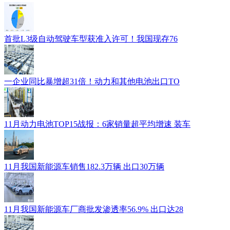
首批L3级自动驾驶车型获准入许可！我国现存76
一企业同比暴增超31倍！动力和其他电池出口TO
11月动力电池TOP15战报：6家销量超平均增速 装车
11月我国新能源车销售182.3万辆 出口30万辆
11月我国新能源车厂商批发渗透率56.9% 出口达28