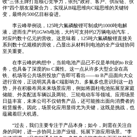
收”三张王牌打造核心竞争力，依托“政府、客户、供应链、伙
伴”四个朋友凝聚合力，实现从B端思维向C端思维的关键转
变，最终向500亿目标奋进。
李云峰举例说，125吨六氟磷酸锂可制成约1000吨电解
液，进而生产约1GWh电池，大约可支持约2万辆电动汽车，
对应约数十亿元的营收。这意味着，125吨六氟磷酸锂直接关
系到数十亿规模的营收，凸显出从材料到电池的全产业链协同
至关重要。
在李云峰的构想中，当前电池产品已不仅是单纯的to B业
务，也具备了深度的to C属性。这一点从许多大型企业在高
铁、机场等公共场所投放广告即可看出——to B产品面向大众
进行宣传，正说明其具备C端影响力。多氟多也意识到这一趋
势，并在积极布局未来场景应用，例如将圆柱电池拓展至家庭
储能、外卖配送车辆以及两轮、三轮电动车等领域。应用场景
日益丰富，未来公司不仅销售产品，还可能推出面向消费者的
租赁服务。因此，场景化应用显得尤为关键，这既是挑战，也
蕴藏着巨大机遇。
“过去，我们主要专注于产品本身；如今，则需在关注自
身的同时，进一步协同上游产业链、拓展下游应用场景。”李