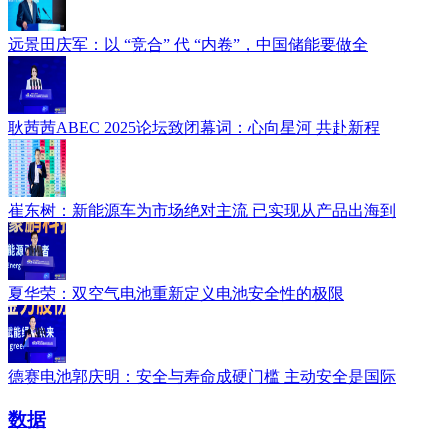
远景田庆军：以 “竞合” 代 “内卷”，中国储能要做全
耿茜茜ABEC 2025论坛致闭幕词：心向星河 共赴新程
崔东树：新能源车为市场绝对主流 已实现从产品出海到
夏华荣：双空气电池重新定义电池安全性的极限
德赛电池郭庆明：安全与寿命成硬门槛 主动安全是国际
数据