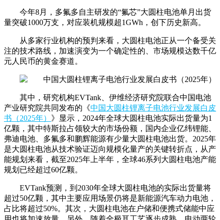
今年8月，多氟多自主研发的“氟芯”大圆柱电池单月出货
量突破1000万支，对应装机规模超1GWh，创下历史新高。
从多家行业机构的预判来看，大圆柱电池正从一个备受关
注的技术路线，加速演变为一个确定性的、市场规模达数千亿
元人民币的黄金赛道。
其中，研究机构EVTank、伊维经济研究院联合中国电池
产业研究院共同发布的《
中国大圆柱锂离子电池行业发展白皮
书（2025年）
》显示，2024年全球大圆柱电池实际出货量为1
亿颗，其中特斯拉占领较大的市场份额，国内企业亿纬锂能、
弗迪电池、多氟多和鹏辉能源有少量大圆柱电池出货。2025年
是大圆柱电池从技术验证迈向规模化量产的关键转折点，从产
能规划来看，截至2025年上半年，全球46系列大圆柱电池产能
规划已经超过60亿颗。
EVTank预测，到2030年全球大圆柱电池的实际出货量将
超过50亿颗，其中主要应用场景仍将是新能源汽车动力电池，
占比将超过50%。其次，大圆柱电池在户储和便携式储能中应
用也将加速放量。另外，随着全极耳工艺逐步成熟，电动两轮