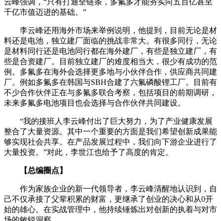
云峰强调，“只有打通全链条，多氟多才能夯实向五百亿甚至
千亿市值迈进的基础。”
李云峰还用海外市场来举例说明，他提到，目前无论是材
料还是电池，独立建厂面临的挑战非常大。有很多同行，无论
是材料同行还是电池同行都在海外建厂，有些是独立建厂，有
些是合资建厂。目前独立建厂的难度相当大，很少有成功的范
例。多氟多在海外会选择更多地与小伙伴合作，供应商共同建
厂。例如多氟多在韩国与SBH合建了六氟磷酸锂工厂。目前有
不少合作伙伴正在与多氟多联合考察，包括项目的前期调研，
未来多氟多电池项目也会选择与合作伙伴共同建设。
“我的接班人李云峰付出了巨大努力，为了产业健康发展
整合了大量资源。其中一个重要的方面是我们希望创新成果能
够实现社会共享。在产品发展过程中，我们向下游企业进行了
大量投资。”对此，李世江也给予了高度的肯定。
【总编圈点】
作为家族企业的新一代领导者，李云峰清醒地认识到，自
己不仅承接了父辈积累的财富，更继承了创业的决心和从0开
始的雄心。在实战管理中，他持续锤炼出对创新的执着与对市
场的敏锐洞察。