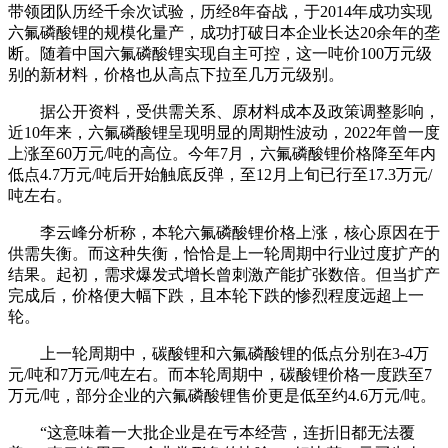
带领团队历经千余次试验，历经8年奋战，于2014年成功实现
六氟磷酸锂的规模化量产，成功打破日本企业长达20余年的垄
断。随着中国六氟磷酸锂实现自主可控，这一吨价100万元级
别的新材料，价格也从高点下拉至几万元级别。
据公开资料，受供需关系、原材料成本及政策调整影响，
近10年来，六氟磷酸锂呈现明显的周期性波动，2022年曾一度
上涨至60万元/吨的高位。今年7月，六氟磷酸锂价格降至年内
低点4.7万元/吨后开始触底反弹，至12月上旬已行至17.3万元/
吨左右。
李云峰分析称，本轮六氟磷酸锂价格上涨，核心原因在于
供需失衡。而这种失衡，恰恰是上一轮周期中行业过度扩产的
结果。起初，需求爆发式增长曾刺激产能扩张数倍。但当扩产
完成后，价格便大幅下跌，且本轮下跌的惨烈程度远超上一
轮。
上一轮周期中，碳酸锂和六氟磷酸锂的低点分别在3-4万
元/吨和7万元/吨左右。而本轮周期中，碳酸锂价格一度跌至7
万元/吨，部分企业的六氟磷酸锂售价更是低至约4.6万元/吨。
“这意味着一大批企业是在亏本经营，连折旧都无法覆