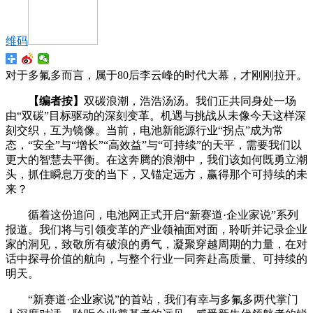
维码
对于多氟多而言，属于80后李云峰的时代大幕，才刚刚拉开。
【编者按】
双碳浪潮，浩浩汤汤。我们正共同身处一场
由“双碳”目标驱动的深刻变革。机遇与挑战从未像今天这样深
刻交织，互为镜像。当前，电池新能源行业“拐点”成为常
态，“安全”与“增长”“高效益”与“可持续”的天平，需要我们以
更大的智慧去平衡。在这奔腾的浪潮中，我们该如何既勇立潮
头，抓住瞬息万变的当下，又锚定远方，赢得那个可持续的未
来？
循着这份追问，电池网正式开启“新赛道·企业家说”系列
报道。我们将与引领变革的产业领袖面对面，聆听并记录企业
家的洞见，致敬所有破浪的勇气，凝聚穿越周期的力量，在对
话中探寻价值的航向，与整个行业一同奔赴高质量、可持续的
明天。
“新赛道·企业家说”的首站，我们有幸与多氟多两代掌门