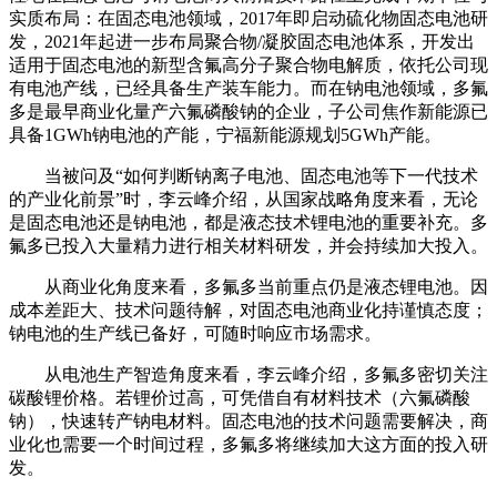
实质布局：在固态电池领域，2017年即启动硫化物固态电池研
发，2021年起进一步布局聚合物/凝胶固态电池体系，开发出
适用于固态电池的新型含氟高分子聚合物电解质，依托公司现
有电池产线，已经具备生产装车能力。而在钠电池领域，多氟
多是最早商业化量产六氟磷酸钠的企业，子公司焦作新能源已
具备1GWh钠电池的产能，宁福新能源规划5GWh产能。
当被问及“如何判断钠离子电池、固态电池等下一代技术
的产业化前景”时，李云峰介绍，从国家战略角度来看，无论
是固态电池还是钠电池，都是液态技术锂电池的重要补充。多
氟多已投入大量精力进行相关材料研发，并会持续加大投入。
从商业化角度来看，多氟多当前重点仍是液态锂电池。因
成本差距大、技术问题待解，对固态电池商业化持谨慎态度；
钠电池的生产线已备好，可随时响应市场需求。
从电池生产智造角度来看，李云峰介绍，多氟多密切关注
碳酸锂价格。若锂价过高，可凭借自有材料技术（六氟磷酸
钠），快速转产钠电材料。固态电池的技术问题需要解决，商
业化也需要一个时间过程，多氟多将继续加大这方面的投入研
发。