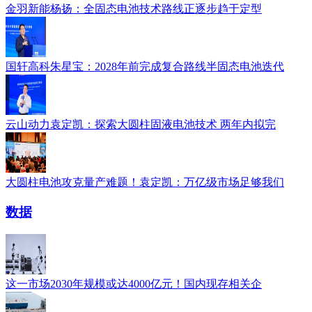
金羽新能杨扬：全固态电池技术路线正逐步趋于定型
国轩高科朱星宝：2028年前完成复合路线半固态电池迭代
云山动力袁定凯：探索大圆柱固液电池技术 两年内拟完
大圆柱电池攻克量产难题！袁定凯：万亿级市场足够我们
数据
这一市场2030年规模或达4000亿元！国内现存相关企