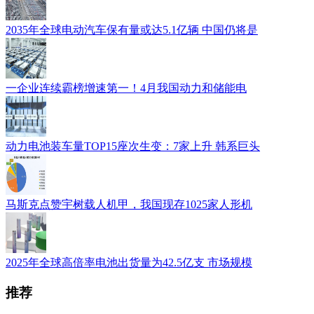
2035年全球电动汽车保有量或达5.1亿辆 中国仍将是
一企业连续霸榜增速第一！4月我国动力和储能电
动力电池装车量TOP15座次生变：7家上升 韩系巨头
马斯克点赞宇树载人机甲，我国现存1025家人形机
2025年全球高倍率电池出货量为42.5亿支 市场规模
推荐