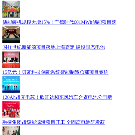
储能装机规模大增15%！宁德时代601MWh储能项目落
国祥世纪新能源项目落地上海嘉定 建设固态电池
15亿元！贝瓦科技储能系统智能制造总部项目签约
120Ah超充电芯！欣旺达和东风汽车合资电池公司新
融捷集团超级能源港项目开工 全固态电池研发获