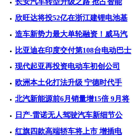
长安汽车转型升级之路 抢占智能
欣旺达将投52亿在浙江建锂电池基
造车新势力最大单轮融资！威马汽
比亚迪在印度交付第108台电动巴士
现代起亚再投资电动车初创公司
欧洲本土化打法升级 宁德时代手
北汽新能源前6月销量增15倍 9月将
日产-雷诺无人驾驶汽车新细节公
红旗四款高端轿车将上市 增插电