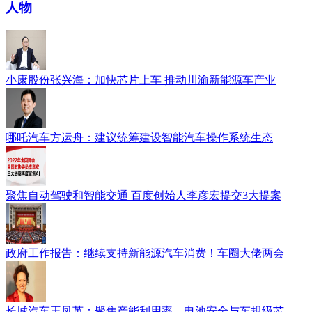
人物
小康股份张兴海：加快芯片上车 推动川渝新能源车产业
哪吒汽车方运舟：建议统筹建设智能汽车操作系统生态
聚焦自动驾驶和智能交通 百度创始人李彦宏提交3大提案
政府工作报告：继续支持新能源汽车消费！车圈大佬两会
长城汽车王凤英：聚焦产能利用率、电池安全与车规级芯