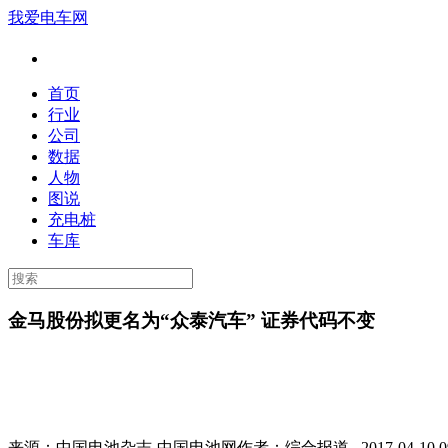
我爱电车网
首页
行业
公司
数据
人物
图说
充电桩
车库
金马股份拟更名为“众泰汽车” 证券代码不变
来源：
中国电池杂志-中国电池网
作者：
综合报道
2017-04-10