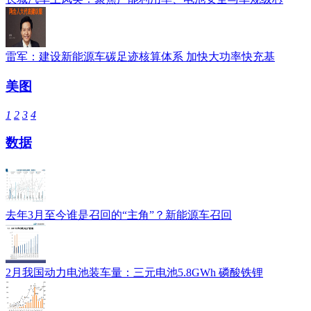
雷军：建设新能源车碳足迹核算体系 加快大功率快充基
美图
1
2
3
4
数据
去年3月至今谁是召回的“主角”？新能源车召回
2月我国动力电池装车量：三元电池5.8GWh 磷酸铁锂