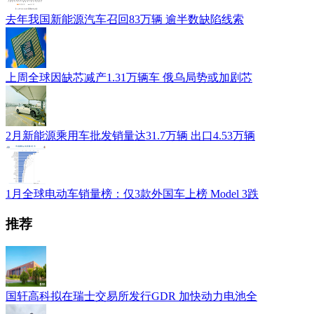
去年我国新能源汽车召回83万辆 逾半数缺陷线索
上周全球因缺芯减产1.31万辆车 俄乌局势或加剧芯
2月新能源乘用车批发销量达31.7万辆 出口4.53万辆
1月全球电动车销量榜：仅3款外国车上榜 Model 3跌
推荐
国轩高科拟在瑞士交易所发行GDR 加快动力电池全