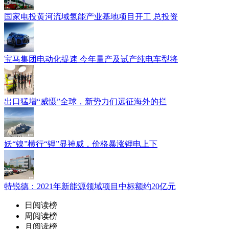
国家电投黄河流域氢能产业基地项目开工 总投资
宝马集团电动化提速 今年量产及试产纯电车型将
出口猛增“威慑”全球，新势力们远征海外的拦
妖“镍”横行“锂”显神威，价格暴涨锂电上下
特锐德：2021年新能源领域项目中标额约20亿元
日阅读榜
周阅读榜
月阅读榜