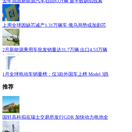
去年我国新能源汽车召回83万辆 逾半数缺陷线索
上周全球因缺芯减产1.31万辆车 俄乌局势或加剧芯
2月新能源乘用车批发销量达31.7万辆 出口4.53万辆
1月全球电动车销量榜：仅3款外国车上榜 Model 3跌
推荐
国轩高科拟在瑞士交易所发行GDR 加快动力电池全