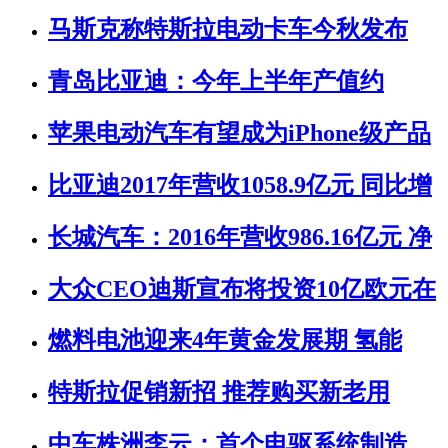
马斯克称特斯拉电动卡车今秋发布
青岛比亚迪：今年上半年产值约
苹果电动汽车有望成为iPhone级产品
比亚迪2017年营收1058.9亿元 同比增
长城汽车：2016年营收986.16亿元 净
大众CEO迪斯宣布将投资10亿欧元在
燃料电池迎来4年黄金发展期 氢能
特斯拉促销新招 推荐购买新老用
中车株洲李云：首个电驱系统制造