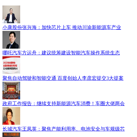
小康股份张兴海：加快芯片上车 推动川渝新能源车产业
哪吒汽车方运舟：建议统筹建设智能汽车操作系统生态
聚焦自动驾驶和智能交通 百度创始人李彦宏提交3大提案
政府工作报告：继续支持新能源汽车消费！车圈大佬两会
长城汽车王凤英：聚焦产能利用率、电池安全与车规级芯