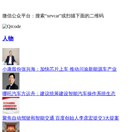
微信公众平台：搜索“xevcar”或扫描下面的二维码
人物
小康股份张兴海：加快芯片上车 推动川渝新能源车产业
哪吒汽车方运舟：建议统筹建设智能汽车操作系统生态
聚焦自动驾驶和智能交通 百度创始人李彦宏提交3大提案