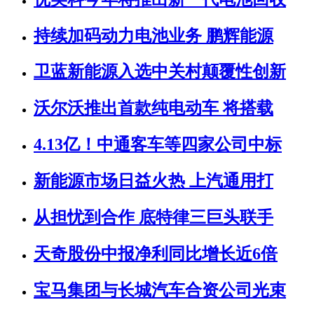
持续加码动力电池业务 鹏辉能源
卫蓝新能源入选中关村颠覆性创新
沃尔沃推出首款纯电动车 将搭载
4.13亿！中通客车等四家公司中标
新能源市场日益火热 上汽通用打
从担忧到合作 底特律三巨头联手
天奇股份中报净利同比增长近6倍
宝马集团与长城汽车合资公司光束