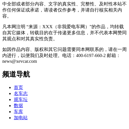
中全部或者部分内容、文字的真实性、完整性、及时性本站不
作任何保证或承诺，请读者仅作参考，并请自行核实相关内
容。
凡本网注明 “来源：XXX（非我爱电车网）”的作品，均转载
自其它媒体，转载目的在于传递更多信息，并不代表本网赞同
其观点和对其真实性负责。
如因作品内容、版权和其它问题需要同本网联系的，请在一周
内进行，以便我们及时处理。电话：400-6197-660-2 邮箱：
news@xevcar.com
频道导航
首页
名车志
观车坛
数据
车库
加电站