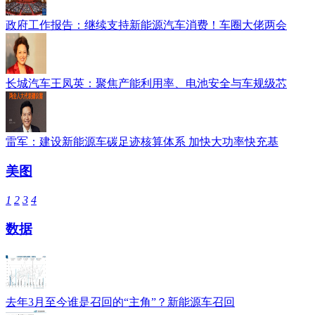
政府工作报告：继续支持新能源汽车消费！车圈大佬两会
长城汽车王凤英：聚焦产能利用率、电池安全与车规级芯
雷军：建设新能源车碳足迹核算体系 加快大功率快充基
美图
1
2
3
4
数据
去年3月至今谁是召回的“主角”？新能源车召回