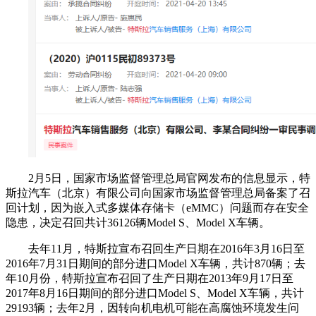
2月5日，国家市场监督管理总局官网发布的信息显示，特
斯拉汽车（北京）有限公司向国家市场监督管理总局备案了召
回计划，因为嵌入式多媒体存储卡（eMMC）问题而存在安全
隐患，决定召回共计36126辆Model S、Model X车辆。
去年11月，特斯拉宣布召回生产日期在2016年3月16日至
2016年7月31日期间的部分进口Model X车辆，共计870辆；去
年10月份，特斯拉宣布召回了生产日期在2013年9月17日至
2017年8月16日期间的部分进口Model S、Model X车辆，共计
29193辆；去年2月，因转向机电机可能在高腐蚀环境发生问