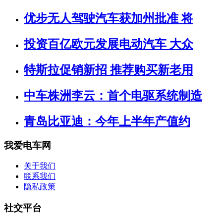
优步无人驾驶汽车获加州批准 将
投资百亿欧元发展电动汽车 大众
特斯拉促销新招 推荐购买新老用
中车株洲李云：首个电驱系统制造
青岛比亚迪：今年上半年产值约
我爱电车网
关于我们
联系我们
隐私政策
社交平台