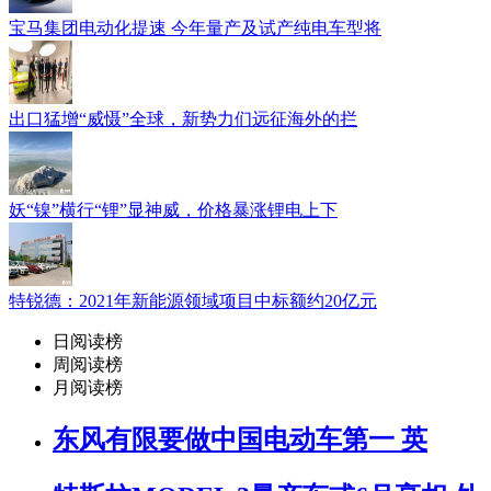
宝马集团电动化提速 今年量产及试产纯电车型将
出口猛增“威慑”全球，新势力们远征海外的拦
妖“镍”横行“锂”显神威，价格暴涨锂电上下
特锐德：2021年新能源领域项目中标额约20亿元
日阅读榜
周阅读榜
月阅读榜
东风有限要做中国电动车第一 英