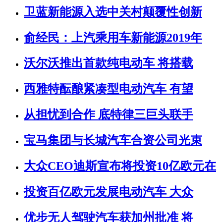
卫蓝新能源入选中关村颠覆性创新
俞经民：上汽乘用车新能源2019年
沃尔沃推出首款纯电动车 将搭载
西雅特酝酿紧凑型电动汽车 有望
从担忧到合作 底特律三巨头联手
宝马集团与长城汽车合资公司光束
大众CEO迪斯宣布将投资10亿欧元在
投资百亿欧元发展电动汽车 大众
优步无人驾驶汽车获加州批准 将