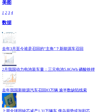
美图
1
2
3
4
数据
去年3月至今谁是召回的“主角”？新能源车召回
2月我国动力电池装车量：三元电池5.8GWh 磷酸铁锂
去年我国新能源汽车召回83万辆 逾半数缺陷线索
上周全球因缺芯减产1.31万辆车 俄乌局势或加剧芯