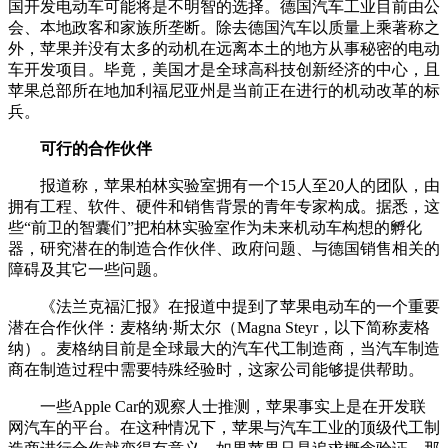
国开发电动车可能将是不明智的选择。德国汽车工业目前由公
会、本地政客和家族所垄断。除去德国汽车以质量上乘著称之
外，苹果并没有太多的动机在远离本土的地方从事秘密的电动
车开发项目。毕竟，美国才是全球高科技创新经济的中心，且
苹果总部所在地加利福尼亚州是当前正在进行的机动改革的标
兵。
可行的合作伙伴
报道称，苹果柏林实验室拥有一个15人至20人的团队，由
拥有工程、软件、硬件和销售背景的青年专家构成。据悉，这
些“前卫的智囊们”把柏林实验室作为未来机动车构想的孵化
器，研究潜在的制造合作伙伴、政府问题、与德国销售相关的
障碍及其它一些问题。
《法兰克福汇报》在报道中提到了苹果电动车的一个重要
潜在合作伙伴：麦格纳·斯太尔（Magna Steyr，以下简称麦格
纳）。麦格纳目前是全球最大的汽车代工制造商，当汽车制造
商在制造过程中需要特殊经验时，这家公司能够提供帮助。
一些Apple Car的观察人士推测，苹果事实上是在开发联
网汽车的平台。在这种情况下，苹果与汽车工业的顶级代工制