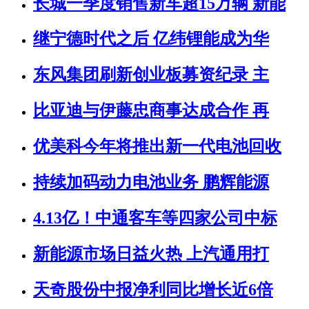
长城一季度销售新车超15万辆 新能
继宁德时代之后 亿纬锂能成为华
东风集团刷新创业板募资纪录 主
比亚迪与伊藤忠商事达成合作 再
优美科今年将推出新一代电池回收
持续加码动力电池业务 鹏辉能源
4.13亿！中通客车等四家公司中标
新能源市场日益火热 上汽通用打
天奇股份中报净利同比增长近6倍