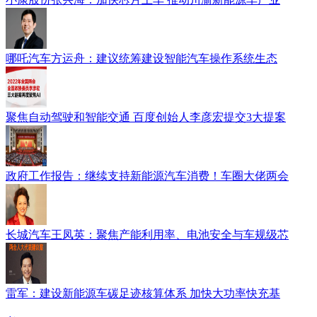
哪吒汽车方运舟：建议统筹建设智能汽车操作系统生态
聚焦自动驾驶和智能交通 百度创始人李彦宏提交3大提案
政府工作报告：继续支持新能源汽车消费！车圈大佬两会
长城汽车王凤英：聚焦产能利用率、电池安全与车规级芯
雷军：建设新能源车碳足迹核算体系 加快大功率快充基