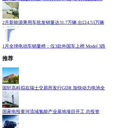
2月新能源乘用车批发销量达31.7万辆 出口4.53万辆
1月全球电动车销量榜：仅3款外国车上榜 Model 3跌
推荐
国轩高科拟在瑞士交易所发行GDR 加快动力电池全
国家电投黄河流域氢能产业基地项目开工 总投资