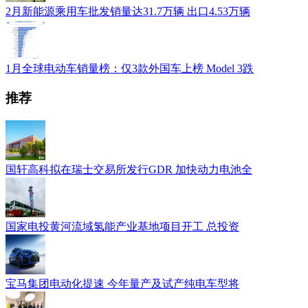
2月新能源乘用车批发销量达31.7万辆 出口4.53万辆
1月全球电动车销量榜：仅3款外国车上榜 Model 3跌
推荐
国轩高科拟在瑞士交易所发行GDR 加快动力电池全
国家电投黄河流域氢能产业基地项目开工 总投资
宝马集团电动化提速 今年量产及试产纯电车型将