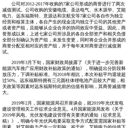
公司对2012-2017年收购的7家公司形成的商誉进行了两次
减值测试。公司收购的安徽电缆、圣达电气、水木源华、艾能
电力、远东福斯特、意源达和京航安等7家公司各自作为独立
经营和核算主体，各自产生的现金流均独立于公司的其他资产
或者资产组，且能够从企业合并的协同效应中受益。因此，商
誉形成以来，上述七家公司所涉及的各自全部资产和相关负债
全部分别确认为资产组，未发生变更，同时将企业合并形成的
商誉分配至相对应的资产组，并于每年末对商誉进行减值测
试。
2019年3月下旬，国家财政局披露了《关于进一步完善新
能源汽车推广应用财政补贴政策的通知》，明确提出分阶段释
放压力，下调补贴标准。与2018年相比，本次补贴平均退坡超
过50%。远东福斯特拥有三元圆柱体锂电池产品较大产能，相
关政策等因素对远东福斯特此前的估值有影响，其商誉减值增
大。
2019年2月，国家能源局召开座谈会，就2019年光伏发电
建设管理相关工作征求企业意见。4月国家能源局发布《关于
2019年风电、光伏发电建设管理有关要求的通知（征求意见
稿）》，明确今年光伏风电要采取竞争方式配置需国家补贴等
因素，对艾能电力产生一定影响。鉴于此，艾能电力的估值下