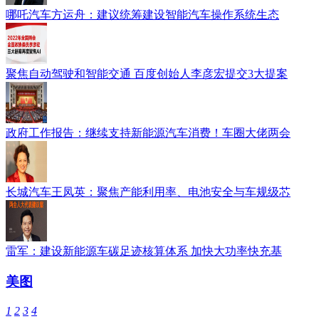
哪吒汽车方运舟：建议统筹建设智能汽车操作系统生态
聚焦自动驾驶和智能交通 百度创始人李彦宏提交3大提案
政府工作报告：继续支持新能源汽车消费！车圈大佬两会
长城汽车王凤英：聚焦产能利用率、电池安全与车规级芯
雷军：建设新能源车碳足迹核算体系 加快大功率快充基
美图
1
2
3
4