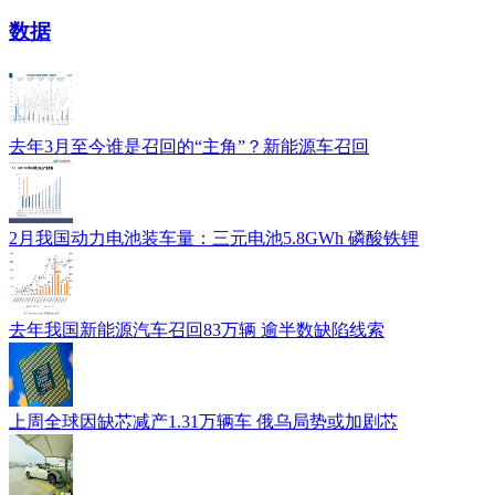
数据
去年3月至今谁是召回的“主角”？新能源车召回
2月我国动力电池装车量：三元电池5.8GWh 磷酸铁锂
去年我国新能源汽车召回83万辆 逾半数缺陷线索
上周全球因缺芯减产1.31万辆车 俄乌局势或加剧芯