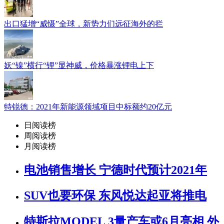
出口猛增“威慑”全球，新势力们远征海外的拦
妖“镍”横行“锂”显神威，价格暴涨锂电上下
特锐德：2021年新能源领域项目中标额约20亿元
日阅读榜
周阅读榜
月阅读榜
电池销售增长 宁德时代预计2021年
SUV也要环保 东风悦达起亚将推电
特斯拉MODEL 3量产车或6月亮相 外