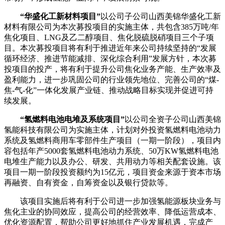
“华盛化工新材料项目”
以公司子公司山西美锦华盛化工新
材料有限公司为本次募投项目的实施主体，共包含385万吨/年
焦化项目、LNG及乙二醇项目、焦化脱硫脱硝项目三个子项
目。本次募投项目将有利于推进近年来公司持续坚持的“发展
循环经济、推进节能减排、深化综合利用”发展方针，本次募
投项目的投产，将有利于提升公司焦化业务产能、生产效率及
盈利能力，进一步巩固公司的行业领先地位、完善公司的“煤-
焦-气-化”一体化发展产业链、推动战略目标实现并促进可持
续发展。
“氢燃料电池电堆及系统项目”
以公司全资子公司山西美锦
氢能科技有限公司为实施主体，计划对外投资氢燃料电池动力
系统及氢燃料商用车零部件生产项目（一期一阶段），项目内
容包括年产5000套氢燃料电池动力系统、50万KW氢燃料电池
电堆生产能力以及办公、研发、共用动力等相关配套设施。该
项目一期一阶段投资额约为15亿元，项目资金来源于资本市场
再融资、自有资金，自筹资金以及银行贷款等。
该项目实施后将有利于公司进一步加强氢能源板块业务与
焦化主业的协同效应，提高公司的经营效率、降低运营成本、
优化资源配置，帮助公司更好地抓住产业发展机遇，完成产