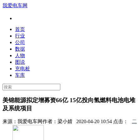
我爱电车网
首页
行业
公司
数据
人物
图说
充电桩
车库
美锦能源拟定增募资66亿 15亿投向氢燃料电池电堆
及系统项目
来源：
我爱电车网
作者：
梁小婧
2020-04-20 10:54 点击：
二