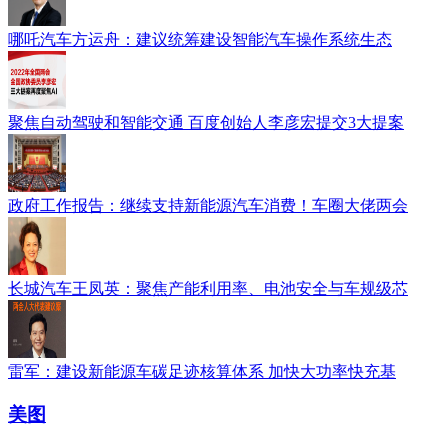
哪吒汽车方运舟：建议统筹建设智能汽车操作系统生态
聚焦自动驾驶和智能交通 百度创始人李彦宏提交3大提案
政府工作报告：继续支持新能源汽车消费！车圈大佬两会
长城汽车王凤英：聚焦产能利用率、电池安全与车规级芯
雷军：建设新能源车碳足迹核算体系 加快大功率快充基
美图