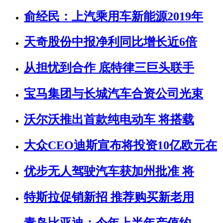
俞经民：上汽乘用车新能源2019年
天奇股份中报净利同比增长近6倍
从担忧到合作 底特律三巨头联手
宝马集团与长城汽车合资公司光束
沃尔沃推出首款纯电动车 将搭载
大众CEO迪斯宣布将投资10亿欧元在
优步无人驾驶汽车获加州批准 将
特斯拉促销新招 推荐购买新老用
青岛比亚迪：今年上半年产值约