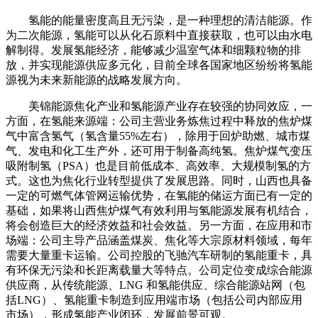
氢能的能量密度高且无污染，是一种理想的清洁能源。作
为二次能源，氢能可以从化石原料中直接获取，也可以由水电
解制得。发展氢能经济，能够减少温室气体和细颗粒物的排
放，并实现能源供应多元化，目前全球各国家地区纷纷将氢能
源视为未来新能源的战略发展方向。
美锦能源焦化产业和氢能源产业存在较强的协同效应，一
方面，在氢能来源端：公司主营业务炼焦过程中释放的焦炉煤
气中富含氢气（氢含量55%左右），除用于回炉助燃、城市煤
气、发电和化工生产外，还可用于制备高纯氢。焦炉煤气变压
吸附制氢（PSA）也是目前低成本、高效率、大规模制氢的方
式。这也为焦化行业转型提供了发展思路。同时，山西也具备
一定的可燃气体管网运输优势，在氢能的储运方面已有一定的
基础，如果将山西焦炉煤气有效利用与氢能源发展有机结合，
将会创造巨大的经济效益和社会效益。另一方面，在应用和市
场端：公司主导产品涵盖煤炭、焦化等大宗原材料领域，每年
需要大量重卡运输。公司控股的飞驰汽车研制的氢能重卡，具
有环保无污染和长距离载量大等特点。公司定位变成综合能源
供应商，从传统能源、LNG 和氢能供应、综合能源站网（包
括LNG）、氢能重卡制造到应用端市场（包括公司内部应用
市场），形成氢能产业闭环，发展前景可观。