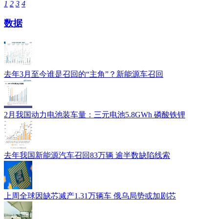
1
2
3
4
数据
去年3月至今谁是召回的“主角”？新能源车召回
2月我国动力电池装车量：三元电池5.8GWh 磷酸铁锂
去年我国新能源汽车召回83万辆 逾半数缺陷线索
上周全球因缺芯减产1.31万辆车 俄乌局势或加剧芯