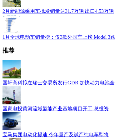
2月新能源乘用车批发销量达31.7万辆 出口4.53万辆
1月全球电动车销量榜：仅3款外国车上榜 Model 3跌
推荐
国轩高科拟在瑞士交易所发行GDR 加快动力电池全
国家电投黄河流域氢能产业基地项目开工 总投资
宝马集团电动化提速 今年量产及试产纯电车型将