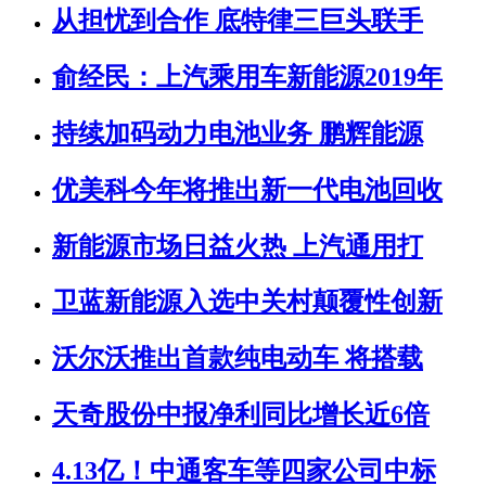
从担忧到合作 底特律三巨头联手
俞经民：上汽乘用车新能源2019年
持续加码动力电池业务 鹏辉能源
优美科今年将推出新一代电池回收
新能源市场日益火热 上汽通用打
卫蓝新能源入选中关村颠覆性创新
沃尔沃推出首款纯电动车 将搭载
天奇股份中报净利同比增长近6倍
4.13亿！中通客车等四家公司中标