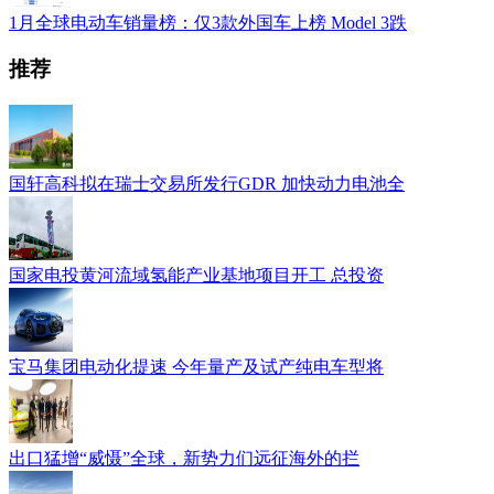
1月全球电动车销量榜：仅3款外国车上榜 Model 3跌
推荐
国轩高科拟在瑞士交易所发行GDR 加快动力电池全
国家电投黄河流域氢能产业基地项目开工 总投资
宝马集团电动化提速 今年量产及试产纯电车型将
出口猛增“威慑”全球，新势力们远征海外的拦