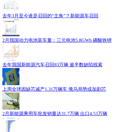
去年3月至今谁是召回的“主角”？新能源车召回
2月我国动力电池装车量：三元电池5.8GWh 磷酸铁锂
去年我国新能源汽车召回83万辆 逾半数缺陷线索
上周全球因缺芯减产1.31万辆车 俄乌局势或加剧芯
2月新能源乘用车批发销量达31.7万辆 出口4.53万辆