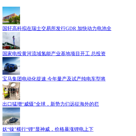
国轩高科拟在瑞士交易所发行GDR 加快动力电池全
国家电投黄河流域氢能产业基地项目开工 总投资
宝马集团电动化提速 今年量产及试产纯电车型将
出口猛增“威慑”全球，新势力们远征海外的拦
妖“镍”横行“锂”显神威，价格暴涨锂电上下