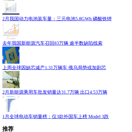
2月我国动力电池装车量：三元电池5.8GWh 磷酸铁锂
去年我国新能源汽车召回83万辆 逾半数缺陷线索
上周全球因缺芯减产1.31万辆车 俄乌局势或加剧芯
2月新能源乘用车批发销量达31.7万辆 出口4.53万辆
1月全球电动车销量榜：仅3款外国车上榜 Model 3跌
推荐