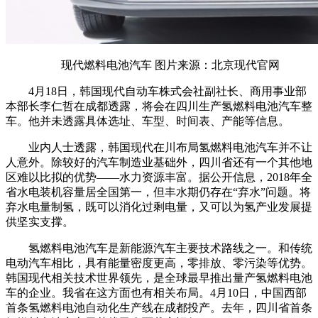
现代燃料电池汽车 图片来源：北京现代官网
4月18日，韩国现代自动车株式会社副社长、商用事业部
本部长李仁哲在成都透露，将会在四川生产氢燃料电池汽车整
车。
他并未透露具体选址、车型、时间表、产能等信息。
业内人士透露，韩国现代在川布局氢燃料电池汽车并不让
人意外。除较好的汽车制造业基础外，四川省还有一个其他地
区难以比拟的优势——水力资源丰富。据公开信息，2018年全
省水电装机容量居全国第一，但丰水期仍存在“弃水”问题。将
弃水电量制氢，既可以消化过剩电量，又可以为氢产业发展提
供坚实支撑。
氢燃料电池汽车是新能源汽车主要技术路线之一。和传统
电动汽车相比，具有能量密度更高，零排放、零污染等优势。
韩国现代相关技术世界领先，是全球最早推出量产氢燃料电池
车的企业。我省在这方面也有相关布局。4月10日，中国西部
首条氢燃料电池自动化生产线在成都投产。去年，四川省首条