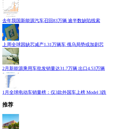
去年我国新能源汽车召回83万辆 逾半数缺陷线索
上周全球因缺芯减产1.31万辆车 俄乌局势或加剧芯
2月新能源乘用车批发销量达31.7万辆 出口4.53万辆
1月全球电动车销量榜：仅3款外国车上榜 Model 3跌
推荐