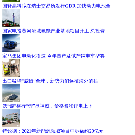
国轩高科拟在瑞士交易所发行GDR 加快动力电池全
国家电投黄河流域氢能产业基地项目开工 总投资
宝马集团电动化提速 今年量产及试产纯电车型将
出口猛增“威慑”全球，新势力们远征海外的拦
妖“镍”横行“锂”显神威，价格暴涨锂电上下
特锐德：2021年新能源领域项目中标额约20亿元