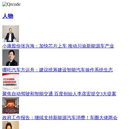
人物
小康股份张兴海：加快芯片上车 推动川渝新能源车产业
哪吒汽车方运舟：建议统筹建设智能汽车操作系统生态
聚焦自动驾驶和智能交通 百度创始人李彦宏提交3大提案
政府工作报告：继续支持新能源汽车消费！车圈大佬两会