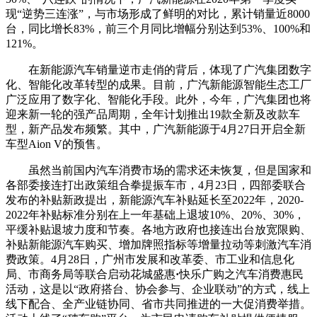
现“逆势三连涨”，与市场形成了鲜明的对比，累计销量近8000
台，同比增长83%，前三个月同比增幅分别达到53%、100%和
121%。
在新能源汽车销量逆市走俏的背后，体现了广汽集团数字
化、智能化改革转型的成果。目前，广汽新能源智能生态工厂
广泛应用了数字化、智能化手段。此外，今年，广汽集团也将
迎来新一轮的强产品周期，全年计划推出19款全新及改款车
型，新产品发布频繁。其中，广汽新能源于4月27日开启全新
车型Aion V的预售。
虽然当前国内汽车消费市场的需求还未恢复，但是国家和
各部委接连打出政策组合拳提振车市，4月23日，四部委联合
发布的补贴新政提出，新能源汽车补贴延长至2022年，2020-
2022年补贴标准分别在上一年基础上退坡10%、20%、30%，
平缓补贴退坡力度和节奏。各地方政府也接连出台放宽限购、
补贴新能源汽车购买、增加牌照指标等增量拉动等刺激汽车消
费政策。4月28日，广州市发展和改革委、市工业和信息化
局、市商务局等联合启动花城盛惠
·
快乐广购之汽车消费惠民
活动，这是以“政府搭台、协会参与、企业联动”的方式，线上
线下配合、全产业链协同、省市共同推进的一大促消费举措。