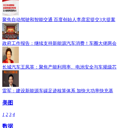
聚焦自动驾驶和智能交通 百度创始人李彦宏提交3大提案
政府工作报告：继续支持新能源汽车消费！车圈大佬两会
长城汽车王凤英：聚焦产能利用率、电池安全与车规级芯
雷军：建设新能源车碳足迹核算体系 加快大功率快充基
美图
1
2
3
4
数据