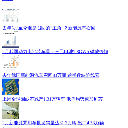
去年3月至今谁是召回的“主角”？新能源车召回
2月我国动力电池装车量：三元电池5.8GWh 磷酸铁锂
去年我国新能源汽车召回83万辆 逾半数缺陷线索
上周全球因缺芯减产1.31万辆车 俄乌局势或加剧芯
2月新能源乘用车批发销量达31.7万辆 出口4.53万辆