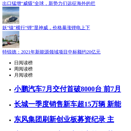
出口猛增“威慑”全球，新势力们远征海外的拦
妖“镍”横行“锂”显神威，价格暴涨锂电上下
特锐德：2021年新能源领域项目中标额约20亿元
日阅读榜
周阅读榜
月阅读榜
小鹏汽车7月交付首破8000台 前7月
长城一季度销售新车超15万辆 新能
东风集团刷新创业板募资纪录 主