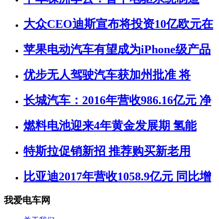
大众CEO迪斯宣布将投资10亿欧元在
苹果电动汽车有望成为iPhone级产品
优步无人驾驶汽车获加州批准 将
长城汽车：2016年营收986.16亿元 净
燃料电池迎来4年黄金发展期 氢能
特斯拉促销新招 推荐购买新老用
比亚迪2017年营收1058.9亿元 同比增
我爱电车网