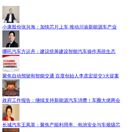
小康股份张兴海：加快芯片上车 推动川渝新能源车产业
哪吒汽车方运舟：建议统筹建设智能汽车操作系统生态
聚焦自动驾驶和智能交通 百度创始人李彦宏提交3大提案
政府工作报告：继续支持新能源汽车消费！车圈大佬两会
长城汽车王凤英：聚焦产能利用率、电池安全与车规级芯