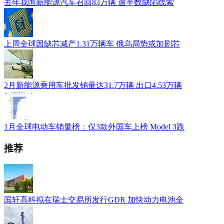
去年我国新能源汽车召回83万辆 逾半数缺陷线索
上周全球因缺芯减产1.31万辆车 俄乌局势或加剧芯
2月新能源乘用车批发销量达31.7万辆 出口4.53万辆
1月全球电动车销量榜：仅3款外国车上榜 Model 3跌
推荐
国轩高科拟在瑞士交易所发行GDR 加快动力电池全