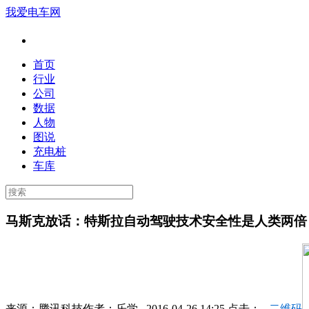
我爱电车网
首页
行业
公司
数据
人物
图说
充电桩
车库
马斯克放话：特斯拉自动驾驶技术安全性是人类两倍
来源：
腾讯科技
作者：
乐学
2016-04-26 14:25 点击：
二维码