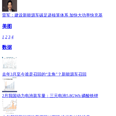
雷军：建设新能源车碳足迹核算体系 加快大功率快充基
美图
1
2
3
4
数据
去年3月至今谁是召回的“主角”？新能源车召回
2月我国动力电池装车量：三元电池5.8GWh 磷酸铁锂