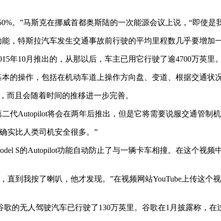
低50%。”马斯克在挪威首都奥斯陆的一次能源会议上说，“即使是我们
lot功能，特斯拉汽车发生交通事故前行驶的平均里程数几乎要增加
2015年10月推出的，从那以后，车主已用它行驶了逾4700万英里
来执行基本的操作，包括在机动车道上操作方向盘、变道、根据交通
S上，而且会随着时间的推移进一步完善。
第二代Autopilot将会在两年后推出，但是它将需要说服交通管制
确实比人类司机安全很多。”
el S的Autopilot功能自动防止了与一辆卡车相撞。在这个视频中
我按了喇叭，他才发现。”在视频网站YouTube上传这个视频的约
谷歌的无人驾驶汽车已行驶了130万英里。谷歌在1月披露称，在