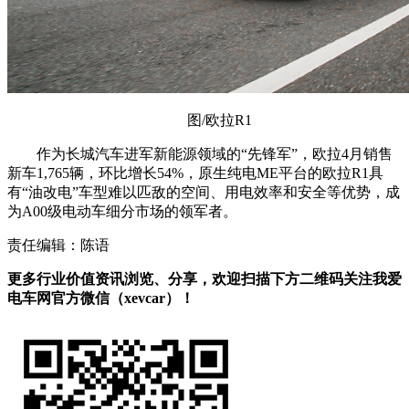
图/欧拉R1
作为长城汽车进军新能源领域的“先锋军”，欧拉4月销售
新车1,765辆，环比增长54%，原生纯电ME平台的欧拉R1具
有“油改电”车型难以匹敌的空间、用电效率和安全等优势，成
为A00级电动车细分市场的领军者。
责任编辑：陈语
更多行业价值资讯浏览、分享，欢迎扫描下方二维码关注我爱
电车网官方微信（xevcar）！