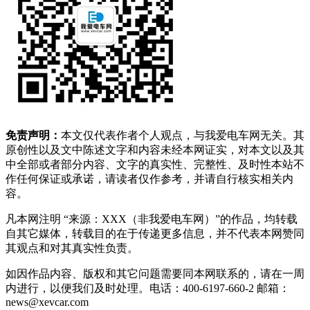
免责声明：
本文仅代表作者个人观点，与我爱电车网无关。其
原创性以及文中陈述文字和内容未经本网证实，对本文以及其
中全部或者部分内容、文字的真实性、完整性、及时性本站不
作任何保证或承诺，请读者仅作参考，并请自行核实相关内
容。
凡本网注明 “来源：XXX（非我爱电车网）”的作品，均转载
自其它媒体，转载目的在于传递更多信息，并不代表本网赞同
其观点和对其真实性负责。
如因作品内容、版权和其它问题需要同本网联系的，请在一周
内进行，以便我们及时处理。电话：400-6197-660-2 邮箱：
news@xevcar.com