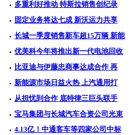
多重利好推动 特斯拉销售创纪录
固定业务将达七成 新沃运力共享
长城一季度销售新车超15万辆 新能
优美科今年将推出新一代电池回收
比亚迪与伊藤忠商事达成合作 再
新能源市场日益火热 上汽通用打
从担忧到合作 底特律三巨头联手
宝马集团与长城汽车合资公司光束
4.13亿！中通客车等四家公司中标