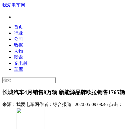
我爱电车网
首页
行业
公司
数据
人物
图说
充电桩
车库
长城汽车4月销售8万辆 新能源品牌欧拉销售1765辆
来源：
我爱电车网
作者：
综合报道
2020-05-09 08:46 点击：