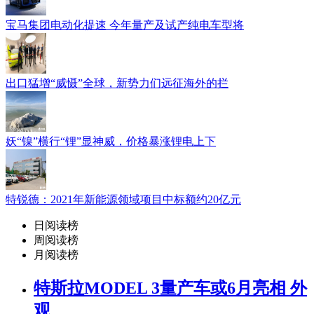
宝马集团电动化提速 今年量产及试产纯电车型将
出口猛增“威慑”全球，新势力们远征海外的拦
妖“镍”横行“锂”显神威，价格暴涨锂电上下
特锐德：2021年新能源领域项目中标额约20亿元
日阅读榜
周阅读榜
月阅读榜
特斯拉MODEL 3量产车或6月亮相 外
观