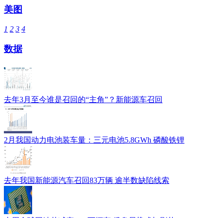
美图
1
2
3
4
数据
去年3月至今谁是召回的“主角”？新能源车召回
2月我国动力电池装车量：三元电池5.8GWh 磷酸铁锂
去年我国新能源汽车召回83万辆 逾半数缺陷线索