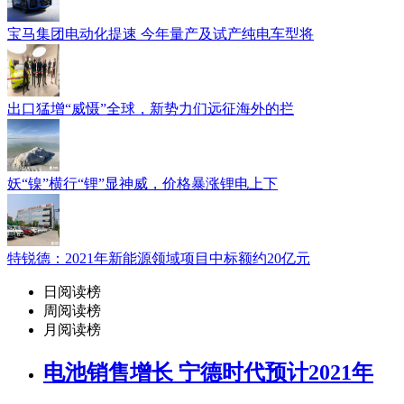
宝马集团电动化提速 今年量产及试产纯电车型将
出口猛增“威慑”全球，新势力们远征海外的拦
妖“镍”横行“锂”显神威，价格暴涨锂电上下
特锐德：2021年新能源领域项目中标额约20亿元
日阅读榜
周阅读榜
月阅读榜
电池销售增长 宁德时代预计2021年