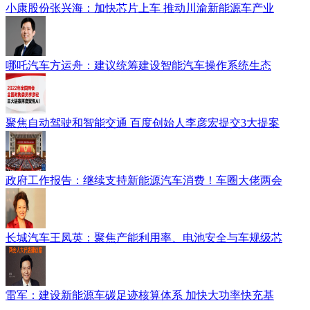
小康股份张兴海：加快芯片上车 推动川渝新能源车产业
哪吒汽车方运舟：建议统筹建设智能汽车操作系统生态
聚焦自动驾驶和智能交通 百度创始人李彦宏提交3大提案
政府工作报告：继续支持新能源汽车消费！车圈大佬两会
长城汽车王凤英：聚焦产能利用率、电池安全与车规级芯
雷军：建设新能源车碳足迹核算体系 加快大功率快充基