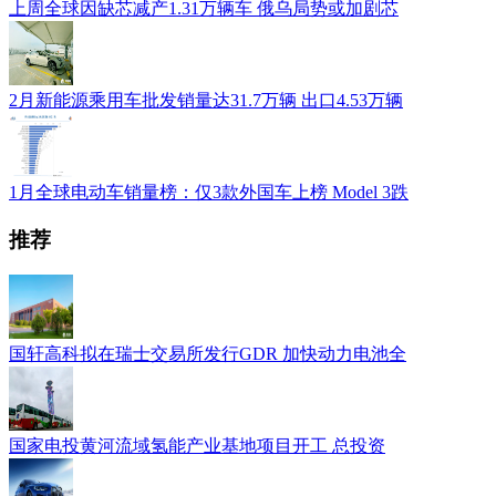
上周全球因缺芯减产1.31万辆车 俄乌局势或加剧芯
2月新能源乘用车批发销量达31.7万辆 出口4.53万辆
1月全球电动车销量榜：仅3款外国车上榜 Model 3跌
推荐
国轩高科拟在瑞士交易所发行GDR 加快动力电池全
国家电投黄河流域氢能产业基地项目开工 总投资