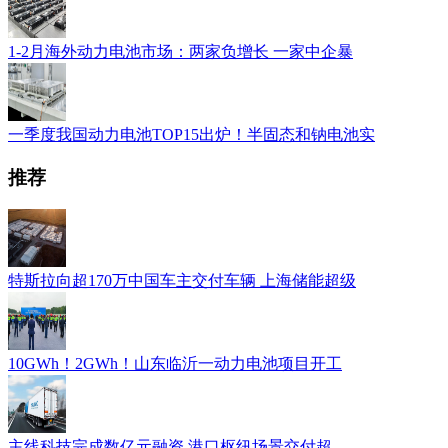
1-2月海外动力电池市场：两家负增长 一家中企暴
一季度我国动力电池TOP15出炉！半固态和钠电池实
推荐
特斯拉向超170万中国车主交付车辆 上海储能超级
10GWh！2GWh！山东临沂一动力电池项目开工
主线科技完成数亿元融资 港口枢纽场景交付超