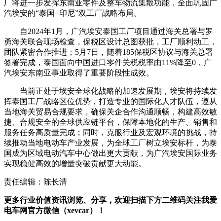
厂将进一步发挥东南亚零件及整车物流集散功能，全面巩固广
汽埃安的“泰国+印尼”双工厂战略布局。
自2024年1月，广汽埃安泰国工厂项目通过海关总署与罗
勇海关联合现场检查，保税区设计总图获批，工厂顺利动工，
团队紧密合作推进；5月7日，随着185保税区协议与海关总署
签署完成，泰国面向中国进口零件关税税率由11%降至0，广
汽埃安东南亚事业取得了重要阶段性成效。
当前正处于埃安全球化战略的加速发展期，埃安将持续发
挥泰国工厂战略区位优势，打造专业的国际化人才队伍，遵从
当地海关贸易合规要求，确保关企合作沟通顺畅，构建高效敏
捷、合规安全的全球供应链平台，保障本地化的生产、销售和
服务任务高质量完成；同时，克服行业及宏观环境的挑战，持
续推动当地电动车产业发展，为全球工厂树立埃安标杆，为泰
国成为区域电动汽车中心做出更大贡献，为广汽埃安国际业务
实现稳健高效的增量突破贡献更大动能。
责任编辑：陈长清
更多行业价值资讯浏览、分享，欢迎扫描下方二维码关注我爱
电车网官方微信（xevcar）！