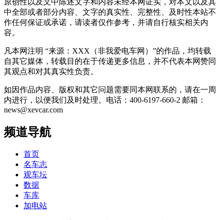
原创性以及文中陈述文字和内容未经本网证实，对本文以及其
中全部或者部分内容、文字的真实性、完整性、及时性本站不
作任何保证或承诺，请读者仅作参考，并请自行核实相关内
容。
凡本网注明 “来源：XXX（非我爱电车网）”的作品，均转载
自其它媒体，转载目的在于传递更多信息，并不代表本网赞同
其观点和对其真实性负责。
如因作品内容、版权和其它问题需要同本网联系的，请在一周
内进行，以便我们及时处理。电话：400-6197-660-2 邮箱：
news@xevcar.com
频道导航
首页
名车志
观车坛
数据
车库
加电站