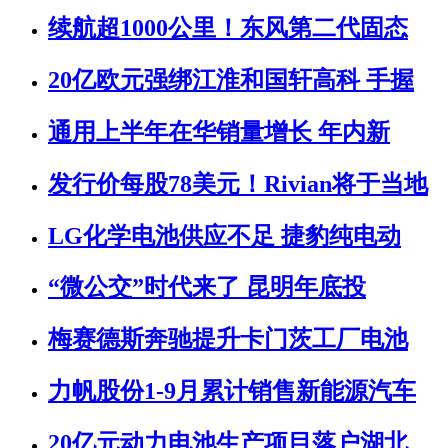
续航超1000公里！东风第二代固态
20亿欧元强绑江淮和国轩高科 手握
通用上半年在华销量增长 年内新
发行价每股78美元！Rivian将于当地
LG化学电池供应不足 捷豹纯电动
“微公交”时代来了 昆明年底投
梅赛德斯奔驰提升卡门茨工厂电池
力帆股份1-9月累计销售新能源汽车
20亿元动力电池生产项目落户湖北