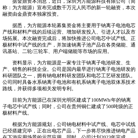
据金鼎资本消息，近日，深圳为方能源科技有限公司（简
称：为方能源）宣布完成数千万元人民币的新一轮融资，本次
融资由金鼎资本独家投资。
据悉，为方能源本轮募集资金将主要用于钠离子电池电芯
产线和材料产线的后续运营、增加研发投入、引进人才以及市
场拓展。本次融资完成后，将加快推进公司电芯中试产线、正
极材料中试产线的生产，并加速钠离子池产品在各类储能、通
讯基站、二轮/三轮车、用户端储能等市场的应用。
资料显示，为方能源是一家专注于钠离子电池研发、生
产、销售的科技企业。公司是国内最早进行钠离子电池研发的
科研团队之一，拥有钠电材料研发团队和电芯工艺研发团队。
公司同时具备水系钠离子电池和有机系钠离子电池双体系技术
路线，并获得多项相关发明专利。
目前为方能源已在深圳光明区建成了100MWh/年的钠离
子电芯中试产线；同时，公司在贵州铜仁建成了500吨级的正
极材料产线。
根据为方能源规划，公司钠电材料中试产线、电芯中试线
已经搭建完毕，正在出电芯产品，下一步将尽快推进钠电产品
在下游应用场景的示范应用。同时，公司计划2023年完成