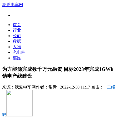
我爱电车网
首页
行业
公司
数据
人物
充电桩
车库
为方能源完成数千万元融资 目标2023年完成1GWh
钠电产线建设
来源：
我爱电车网
作者：
常青
2022-12-30 11:17 点击：
二维
码