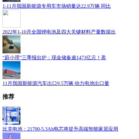
1-11月我国新能源专用车市场销量达22.9万辆 同比
2022年1-10月全国锂电池及四大关键材料产量数据出
“蔚小理”三季报出炉：现金储备逾1473亿元！盈
11月我国新能源汽车出口9.5万辆 动力电池出口量
推荐
比克电池：21700-5.3Ah电芯将提升高端智能家居应用