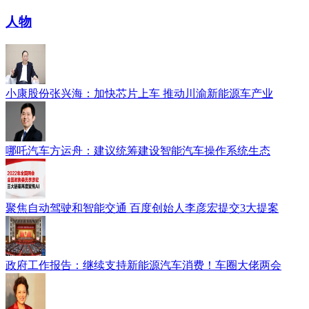
人物
小康股份张兴海：加快芯片上车 推动川渝新能源车产业
哪吒汽车方运舟：建议统筹建设智能汽车操作系统生态
聚焦自动驾驶和智能交通 百度创始人李彦宏提交3大提案
政府工作报告：继续支持新能源汽车消费！车圈大佬两会