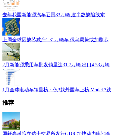
去年我国新能源汽车召回83万辆 逾半数缺陷线索
上周全球因缺芯减产1.31万辆车 俄乌局势或加剧芯
2月新能源乘用车批发销量达31.7万辆 出口4.53万辆
1月全球电动车销量榜：仅3款外国车上榜 Model 3跌
推荐
国轩高科拟在瑞士交易所发行GDR 加快动力电池全