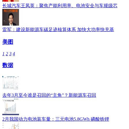
长城汽车王凤英：聚焦产能利用率、电池安全与车规级芯
雷军：建设新能源车碳足迹核算体系 加快大功率快充基
美图
1
2
3
4
数据
去年3月至今谁是召回的“主角”？新能源车召回
2月我国动力电池装车量：三元电池5.8GWh 磷酸铁锂