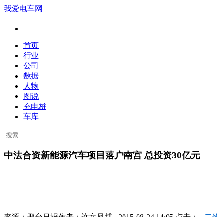
我爱电车网
首页
行业
公司
数据
人物
图说
充电桩
车库
中法合资新能源汽车项目落户南宫 总投资30亿元
来源：
邢台日报
作者：
许文凤博
2015-08-24 14:05 点击：
二