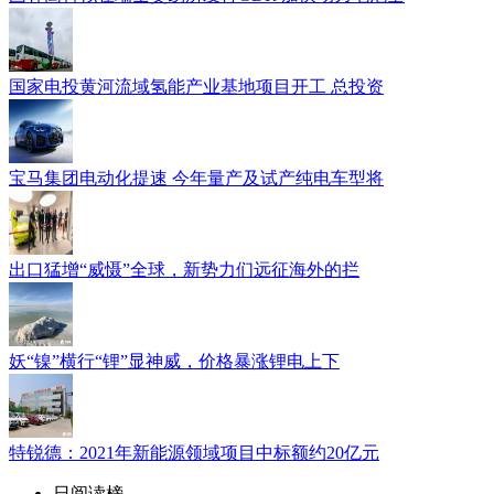
国家电投黄河流域氢能产业基地项目开工 总投资
宝马集团电动化提速 今年量产及试产纯电车型将
出口猛增“威慑”全球，新势力们远征海外的拦
妖“镍”横行“锂”显神威，价格暴涨锂电上下
特锐德：2021年新能源领域项目中标额约20亿元
日阅读榜