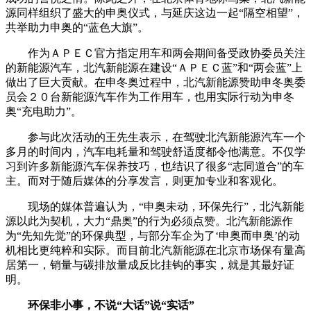
源同样组织了盛大的申奥仪式，与延庆这边一起“隔空相望”，
共举助力申奥的“蓝色大旗”。
作为ＡＰＥＣ官方指定用车和两会期间备受政协委员关注
的新能源汽车，北汽新能源在建设“ＡＰＥＣ蓝”和“两会蓝”上
做出了巨大贡献。在申冬奥过程中，北汽新能源赞助申冬奥委
员会２０台新能源汽车作为工作用车，也用实际行动为申冬
奥“充电助力”。
参与此次活动的王先生表示，在驾驶北汽新能源汽车一个
多月的时间内，汽车电耗量和驾驶舒适度都令他满意。不仅学
习到许多新能源汽车保养技巧，也结识了很多“志同道合”的车
主。而对于随后媒体的分享发言，则更加专业和客观化。
现场的媒体普遍认为，“申奥未动，环保先行”，北汽新能
源以此为契机，大力“鼎奥”的行为必须点赞。北汽新能源作
为“先知先觉”的环保典型，与部分车企为了‘申奥而申奥’的动
机相比更纯粹和实际。而目前北汽新能源在北京市场保有量高
居第一，销量与碳排放量成反比挂钩的事实，就是其最好证
明。
环保
非小事，不说“大话”说“实话”