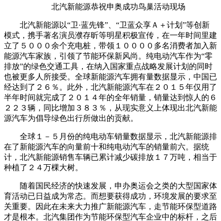
北汽新能源恭祝申奥成功鸟巢活动现场
北汽新能源以“卫·蓝先锋”、“卫蓝众享Ａ＋计划”等创新
模式，携手著名演员濮存昕等明星积极宣传，在一年时间里建
立了５０００余个充电桩，带领１００００多名消费者加入新
能源汽车家族，引领了节能环保新风尚。纯电动汽车作为“零
排放”的绿色交通工具，在纳入国家重点战略发展计划的同时
也被更多人所接受。全球新能源汽车拥有量数据显示，中国已
经达到了２６％。此外，北汽新能源汽车在２０１５年仅用了
半年时间就完成了２０１４年的全年销量，销量达到惊人的６
２２３辆，同比增加３８３％，从现实意义上体现出北汽新能
源汽车为倡导绿色出行所做出的贡献。
全球１－５月份的纯电动车销量数据显示，北汽新能源排
在了新能源汽车的向量前十和纯电动汽车的销量前六。据统
计，北汽新能源销售车辆已累计减少碳排放１７万吨，相当于
种植了２４万棵大树。
随着国民经济的快速发展，申办奥运会之类的大型国家体
育活动已日益成为常态。而想要获得成功，环境发展的要求至
关重要。因此在未来大力推广新能源汽车，走节能环保型道路
才是根本。北汽集团作为节能环保型汽车企业中的标杆，之后