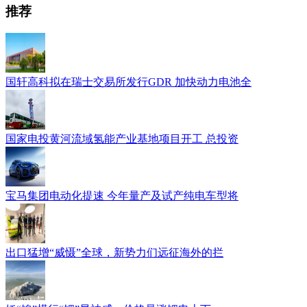
推荐
国轩高科拟在瑞士交易所发行GDR 加快动力电池全
国家电投黄河流域氢能产业基地项目开工 总投资
宝马集团电动化提速 今年量产及试产纯电车型将
出口猛增“威慑”全球，新势力们远征海外的拦