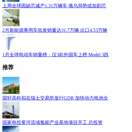
上周全球因缺芯减产1.31万辆车 俄乌局势或加剧芯
2月新能源乘用车批发销量达31.7万辆 出口4.53万辆
1月全球电动车销量榜：仅3款外国车上榜 Model 3跌
推荐
国轩高科拟在瑞士交易所发行GDR 加快动力电池全
国家电投黄河流域氢能产业基地项目开工 总投资