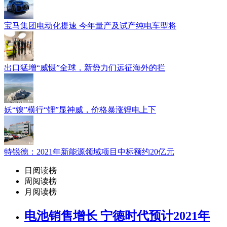
宝马集团电动化提速 今年量产及试产纯电车型将
出口猛增“威慑”全球，新势力们远征海外的拦
妖“镍”横行“锂”显神威，价格暴涨锂电上下
特锐德：2021年新能源领域项目中标额约20亿元
日阅读榜
周阅读榜
月阅读榜
电池销售增长 宁德时代预计2021年