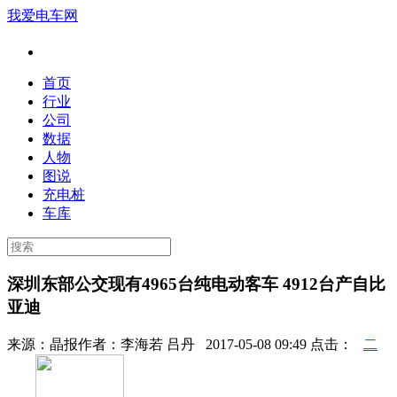
我爱电车网
首页
行业
公司
数据
人物
图说
充电桩
车库
深圳东部公交现有4965台纯电动客车 4912台产自比
亚迪
来源：
晶报
作者：
李海若 吕丹
2017-05-08 09:49 点击：
二