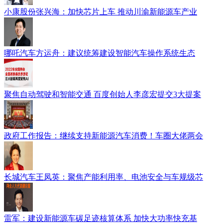
小康股份张兴海：加快芯片上车 推动川渝新能源车产业
哪吒汽车方运舟：建议统筹建设智能汽车操作系统生态
聚焦自动驾驶和智能交通 百度创始人李彦宏提交3大提案
政府工作报告：继续支持新能源汽车消费！车圈大佬两会
长城汽车王凤英：聚焦产能利用率、电池安全与车规级芯
雷军：建设新能源车碳足迹核算体系 加快大功率快充基