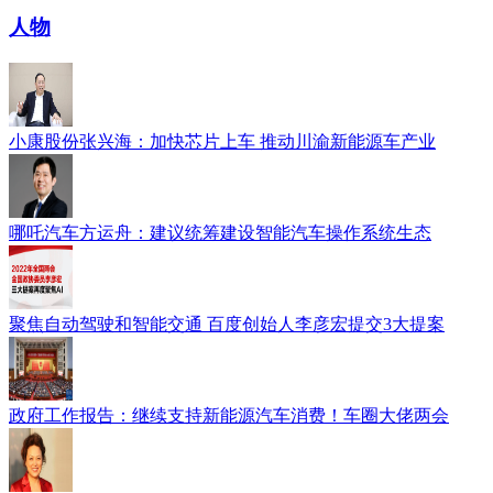
人物
小康股份张兴海：加快芯片上车 推动川渝新能源车产业
哪吒汽车方运舟：建议统筹建设智能汽车操作系统生态
聚焦自动驾驶和智能交通 百度创始人李彦宏提交3大提案
政府工作报告：继续支持新能源汽车消费！车圈大佬两会