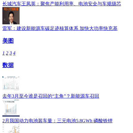
长城汽车王凤英：聚焦产能利用率、电池安全与车规级芯
雷军：建设新能源车碳足迹核算体系 加快大功率快充基
美图
1
2
3
4
数据
去年3月至今谁是召回的“主角”？新能源车召回
2月我国动力电池装车量：三元电池5.8GWh 磷酸铁锂