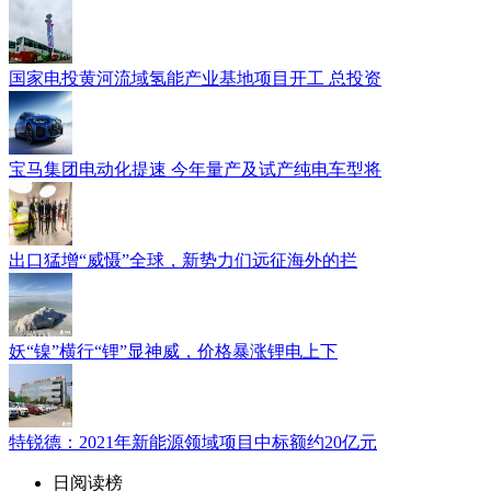
国家电投黄河流域氢能产业基地项目开工 总投资
宝马集团电动化提速 今年量产及试产纯电车型将
出口猛增“威慑”全球，新势力们远征海外的拦
妖“镍”横行“锂”显神威，价格暴涨锂电上下
特锐德：2021年新能源领域项目中标额约20亿元
日阅读榜