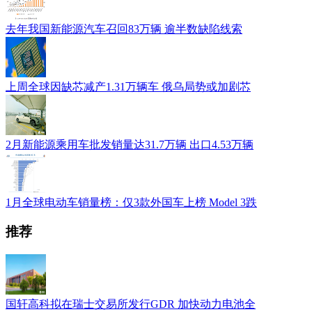
去年我国新能源汽车召回83万辆 逾半数缺陷线索
上周全球因缺芯减产1.31万辆车 俄乌局势或加剧芯
2月新能源乘用车批发销量达31.7万辆 出口4.53万辆
1月全球电动车销量榜：仅3款外国车上榜 Model 3跌
推荐
国轩高科拟在瑞士交易所发行GDR 加快动力电池全