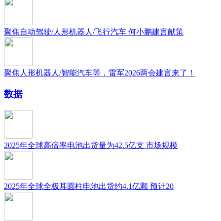
聚焦自动驾驶/人形机器人/飞行汽车 何小鹏建言献策
聚焦人形机器人/智能汽车等，雷军2026两会建言来了！
数据
2025年全球高倍率电池出货量为42.5亿支 市场规模
2025年全球全极耳圆柱电池出货约4.1亿颗 预计20