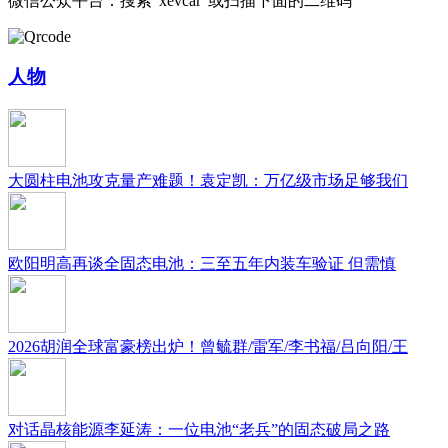
微信公众平台：搜索“xevcar”或扫描下面的二维码
人物
大圆柱电池攻克量产难题！袁定凯：万亿级市场足够我们
欧阳明高再谈全固态电池：三至五年内装车验证 但需慎
2026胡润全球富豪榜出炉！曾毓群/雷军/李书福/吕向阳/王
对话晶核能源李延涛：一位电池“老兵”的固态破局之路