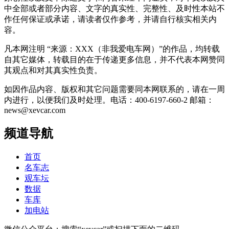
中全部或者部分内容、文字的真实性、完整性、及时性本站不
作任何保证或承诺，请读者仅作参考，并请自行核实相关内
容。
凡本网注明 “来源：XXX（非我爱电车网）”的作品，均转载
自其它媒体，转载目的在于传递更多信息，并不代表本网赞同
其观点和对其真实性负责。
如因作品内容、版权和其它问题需要同本网联系的，请在一周
内进行，以便我们及时处理。电话：400-6197-660-2 邮箱：
news@xevcar.com
频道导航
首页
名车志
观车坛
数据
车库
加电站