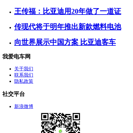
王传福：比亚迪用20年做了一道证
传现代将于明年推出新款燃料电池
向世界展示中国方案 比亚迪客车
我爱电车网
关于我们
联系我们
隐私政策
社交平台
新浪微博