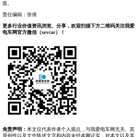
造。
责任编辑：张倩
更多行业价值资讯浏览、分享，欢迎扫描下方二维码关注我爱
电车网官方微信（xevcar）！
免责声明：
本文仅代表作者个人观点，与我爱电车网无关。其
原创性以及文中陈述文字和内容未经本网证实，对本文以及其