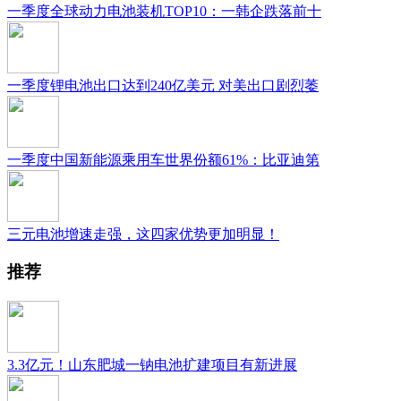
一季度全球动力电池装机TOP10：一韩企跌落前十
一季度锂电池出口达到240亿美元 对美出口剧烈萎
一季度中国新能源乘用车世界份额61%：比亚迪第
三元电池增速走强，这四家优势更加明显！
推荐
3.3亿元！山东肥城一钠电池扩建项目有新进展