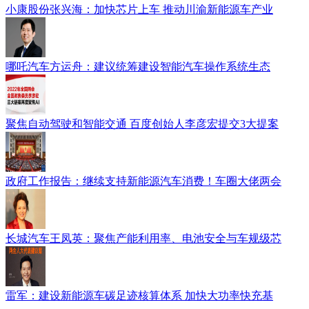
小康股份张兴海：加快芯片上车 推动川渝新能源车产业
哪吒汽车方运舟：建议统筹建设智能汽车操作系统生态
聚焦自动驾驶和智能交通 百度创始人李彦宏提交3大提案
政府工作报告：继续支持新能源汽车消费！车圈大佬两会
长城汽车王凤英：聚焦产能利用率、电池安全与车规级芯
雷军：建设新能源车碳足迹核算体系 加快大功率快充基