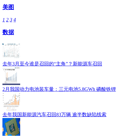
美图
1
2
3
4
数据
去年3月至今谁是召回的“主角”？新能源车召回
2月我国动力电池装车量：三元电池5.8GWh 磷酸铁锂
去年我国新能源汽车召回83万辆 逾半数缺陷线索