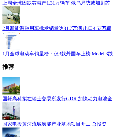
上周全球因缺芯减产1.31万辆车 俄乌局势或加剧芯
2月新能源乘用车批发销量达31.7万辆 出口4.53万辆
1月全球电动车销量榜：仅3款外国车上榜 Model 3跌
推荐
国轩高科拟在瑞士交易所发行GDR 加快动力电池全
国家电投黄河流域氢能产业基地项目开工 总投资