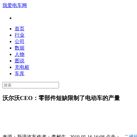
我爱电车网
首页
行业
公司
数据
人物
图说
充电桩
车库
沃尔沃CEO：零部件短缺限制了电动车的产量
来源：
新浪汽车
作者：
李树生
2019-05-16 16:08 点击：
二维