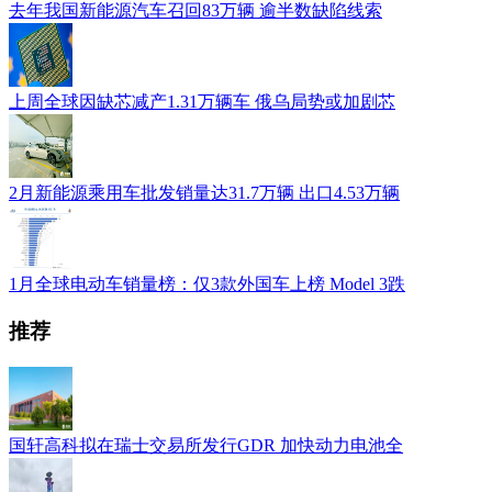
去年我国新能源汽车召回83万辆 逾半数缺陷线索
上周全球因缺芯减产1.31万辆车 俄乌局势或加剧芯
2月新能源乘用车批发销量达31.7万辆 出口4.53万辆
1月全球电动车销量榜：仅3款外国车上榜 Model 3跌
推荐
国轩高科拟在瑞士交易所发行GDR 加快动力电池全