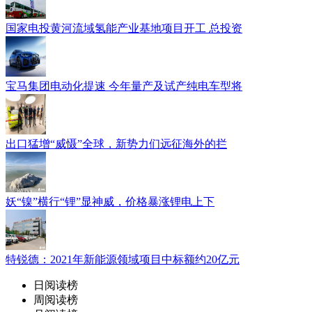
国家电投黄河流域氢能产业基地项目开工 总投资
宝马集团电动化提速 今年量产及试产纯电车型将
出口猛增“威慑”全球，新势力们远征海外的拦
妖“镍”横行“锂”显神威，价格暴涨锂电上下
特锐德：2021年新能源领域项目中标额约20亿元
日阅读榜
周阅读榜