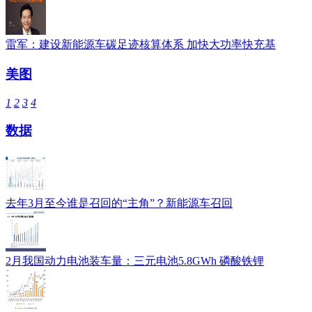
雷军：建设新能源车碳足迹核算体系 加快大功率快充基
美图
1
2
3
4
数据
去年3月至今谁是召回的“主角”？新能源车召回
2月我国动力电池装车量：三元电池5.8GWh 磷酸铁锂