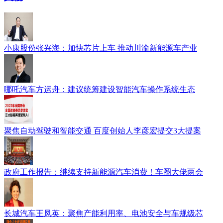
小康股份张兴海：加快芯片上车 推动川渝新能源车产业
哪吒汽车方运舟：建议统筹建设智能汽车操作系统生态
聚焦自动驾驶和智能交通 百度创始人李彦宏提交3大提案
政府工作报告：继续支持新能源汽车消费！车圈大佬两会
长城汽车王凤英：聚焦产能利用率、电池安全与车规级芯