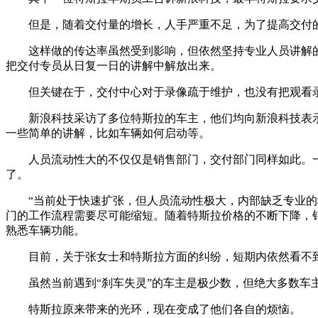
但是，随着交付量的增长，人手严重不足，为了提高交付
这样做的传达率虽然受到影响，但依然坚持专业人员讲解
把交付专员从日复一日的讲解中解放出来。
但关键在于，交付中心对于录像疏于维护，也没有把观看
新浪科技采访了多位特斯拉的车主，他们均向新浪科技表示
一些简单的讲解，比如车辆如何启动等。
人员流动性大的不仅仅是销售部门，交付部门同样如此。
了。
“当前处于快速扩张，但人员流动性极大，内部缺乏专业
门的工作流程需要尽可能缩短。随着特斯拉价格的不断下降，
熟悉车辆功能。
目前，关于张女士和特斯拉方面的纠纷，短期内依然看不
虽然当前遇到“刹车失灵”的车主是极少数，但绝大多数车
特斯拉原来带来的光环，现在变成了他们各自的烦恼。