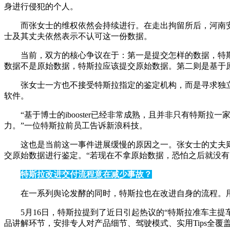
身进行侵犯的个人。
而张女士的维权依然会持续进行。在走出拘留所后，河南安
士及其丈夫依然表示不认可这一份数据。
当前，双方的核心争议在于：第一是提交怎样的数据，特
数据不是原始数据，特斯拉应该提交原始数据。第二则是基于
张女士一方也不接受特斯拉指定的鉴定机构，而是寻求独
软件。
“基于博士的ibooster已经非常成熟，且并非只有特
力。”一位特斯拉前员工告诉新浪科技。
这也是当前这一事件进展缓慢的原因之一。张女士的丈夫
交原始数据进行鉴定。“若现在不拿原始数据，恐怕之后就没有
特斯拉改进交付流程意在减少事故？
在一系列舆论发酵的同时，特斯拉也在改进自身的流程。
5月16日，特斯拉提到了近日引起热议的“特斯拉准车主提
品讲解环节，安排专人对产品细节、驾驶模式、实用Tips全