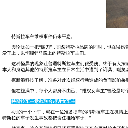
特斯拉车主维权事件仍未平息。
舆论犹如一把“镰刀”，割裂特斯拉品牌的同时，也在误伤
爱车上，以“嘲讽”马路上的特斯拉车主们。
这种怪异的现象让普通特斯拉车主们很受伤。终于有人按耐
本人和身边其他的特斯拉车主在日常生活中遭到了讥讽、嘲笑
据新浪科技了解，准备对此次维权行动造成的负面影响采
但在旋涡中，每个人都身不由己。“维权女车主”曾经是
特斯拉车主意欲联合起诉女车主
4月的一个下午，就在一位准备提车的特斯拉车主在微博
特斯拉的车子发生事故都把责任推给车子。”