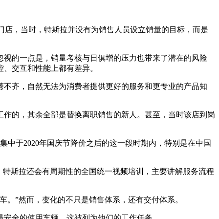
家门店，当时，特斯拉并没有为销售人员设立销量的目标，而是
忽视的一点是，销量考核与日俱增的压力也带来了潜在的风险
控、交互和性能上都有差异。
莠不齐，自然无法为消费者提供更好的服务和更专业的产品知
工作的，其余全部是替换离职销售的新人。甚至，当时该店到岗
集中于2020年国庆节降价之后的这一段时期内，特别是在中国
，特斯拉还会有周期性的全国统一视频培训，主要讲解服务流程
车。”然而，变化的不只是销售体系，还有交付体系。
最安全的使用车辆，这被列为他们的工作任务。