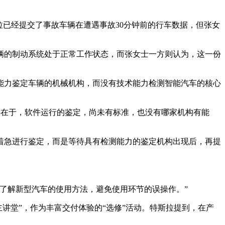
拉已经提交了事故车辆在遭遇事故30分钟前的行车数据，但张女
辆的制动系统处于正常工作状态，而张女士一方则认为，这一份
能力鉴定车辆的机械机构，而没有技术能力检测智能汽车的核心
关键在于，软件运行的鉴定，尚未有标准，也没有哪家机构有能
着急进行鉴定，而是等待具有检测能力的鉴定机构出现后，再提
了解新型汽车的使用方法，避免使用环节的误操作。”
主讲堂”，作为丰富交付体验的“选修”活动。特斯拉提到，在产