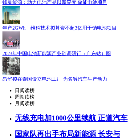
蜂巢能源：动力电池产品以新应变 储能电池项目
年产2GWh！维科技术拟募资不超3亿用于钠电池项目
2023年中国电池新能源产业链调研行（广东站）圆
昂华拟在泰国设立电池工厂 为名爵汽车生产动力
日阅读榜
周阅读榜
月阅读榜
无线充电加1000公里续航 正道汽车
国家队再出手布局新能源 长安与