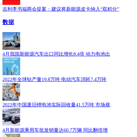
吉利李书福两会提案：建议将新能源皮卡纳入“双积分”
数据
4月我国新能源汽车出口同比增长8.4倍 动力电池出
2022年全球钴产量19.8万吨 电动汽车消耗7.4万吨
2022年中国废旧锂电池实际回收量41.5万吨 市场规
4月新能源乘用车批发销量达60.7万辆 同比翻倍增