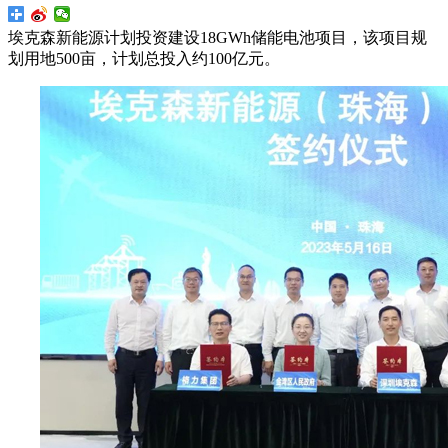
埃克森新能源计划投资建设18GWh储能电池项目，该项目规
划用地500亩，计划总投入约100亿元。