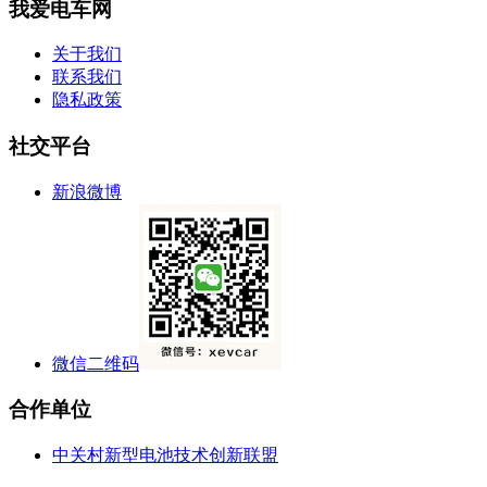
我爱电车网
关于我们
联系我们
隐私政策
社交平台
新浪微博
微信二维码
合作单位
中关村新型电池技术创新联盟