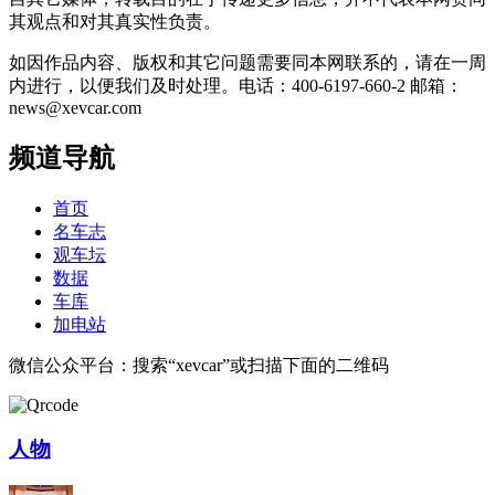
其观点和对其真实性负责。
如因作品内容、版权和其它问题需要同本网联系的，请在一周
内进行，以便我们及时处理。电话：400-6197-660-2 邮箱：
news@xevcar.com
频道导航
首页
名车志
观车坛
数据
车库
加电站
微信公众平台：搜索“xevcar”或扫描下面的二维码
人物