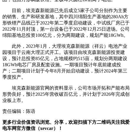
目前，埃克森新能源已先后成立5家子公司分别作为主要
的销售、生产和研发基地，其中四川绵阳生产基地的280Ah方
形铁锂产品线已于2022年第二季度启动建设，中试线厂房已于
2022年11月封顶，第一台设备已于2022年12月25日进场。公司
绵阳基地总投资100亿元，分为两期建设，规划产能18GWh。
此外，2023年1月，大理埃克森新能源（祥云）电池产业
园项目于云南大理正式开工。该项目由埃克森新能源投资建
设，预计总投资85亿元，占地规模约515亩，规划分两期建设
18GWh电芯厂房及配套设施。一期项目预计年底前建成投
产；二期项目计划于今年8月开始启动建设，预计2024年第三
季度投产。
埃克森新能源官网的资料显示，公司市场开拓和产能布局
形势良好，预计2025年营收破百亿元，并计划于2026年完成创
业板上市。
责任编辑：陈语
更多行业价值资讯浏览、分享，欢迎扫描下方二维码关注我爱
电车网官方微信（xevcar）！