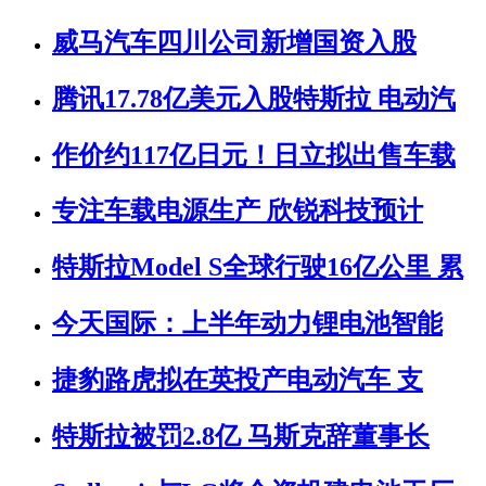
威马汽车四川公司新增国资入股
腾讯17.78亿美元入股特斯拉 电动汽
作价约117亿日元！日立拟出售车载
专注车载电源生产 欣锐科技预计
特斯拉Model S全球行驶16亿公里 累
今天国际：上半年动力锂电池智能
捷豹路虎拟在英投产电动汽车 支
特斯拉被罚2.8亿 马斯克辞董事长