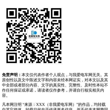
免责声明：
本文仅代表作者个人观点，与我爱电车网无关。其
原创性以及文中陈述文字和内容未经本网证实，对本文以及其
中全部或者部分内容、文字的真实性、完整性、及时性本站不
作任何保证或承诺，请读者仅作参考，并请自行核实相关内
容。
凡本网注明 “来源：XXX（非我爱电车网）”的作品，均转载
自其它媒体，转载目的在于传递更多信息，并不代表本网赞同