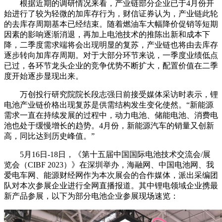
根据近期的调研情况来看，产业链部分企业已于4月份开
始进行了较为轻微的加库存行为，财信证券认为，产业链此轮
的去库存周期基本已经结束。随着燃油车大幅降价促销等短期
因素的影响逐渐消退，再加上电池技术的推陈出新和成本下
降，二季度需求端将会出现明显的复苏，产业链也将由去库存
逐步转向加库存周期。对于大部分环节来说，一季度业绩低点
已过，各环节龙头企业的竞争优势不断扩大，配置价值在二季
度开始逐步显现出来。
万创投行研究院院长段志强日前接受媒体采访时表示，锂
电池产业链价格出现复苏是供需结构发生变化使然。“新能源
需求一直在持续发展的过程中，动力电池、储能电池、消费电
池也处于缓慢增长的趋势。4月份，新能源汽车的销量又创新
高，同比达到历史峰值。”
5月16日-18日，《第十五届中国国际电池技术交流会/展
览会（CIBF 2023）》在深圳举办，海融网、中国电池网、我
爱电车网、能源财经网作为本次展会的合作媒体，派出采编团
队对本次参展企业进行全网直播报道。其中锂电领域企业携最
新产品参展，以下为部分电池企业参展现场速览：