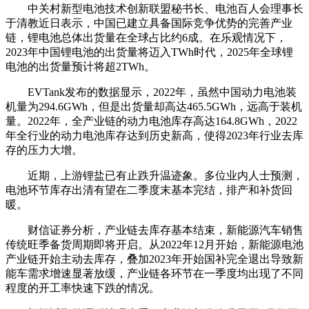
中关村新型电池技术创新联盟秘书长、电池百人会理事长
于清教近日表示，中国已建立具备国际竞争优势的完善产业
链，锂电池总体出货量在全球占比约6成。在乐观情况下，
2023年中国锂电池的出货量将迈入TWh时代，2025年全球锂
电池的出货量预计将超2TWh。
EVTank发布的数据显示，2022年，虽然中国动力电池装
机量为294.6GWh，但是出货量却高达465.5GWh，远高于装机
量。2022年，全产业链的动力电池库存高达164.8GWh，2022
年全行业的动力电池库存达到历史新高，使得2023年行业去库
存的压力大增。
近期，上游锂盐已有止跌升温迹象。多位业内人士预测，
电池环节库存出清有望在二季度末基本完结，排产和补货回
暖。
财信证券分析，产业链去库存基本结束，新能源汽车销售
传统旺季备货周期即将开启。从2022年12月开始，新能源电池
产业链开始主动去库存，叠加2023年开始国补完全退出导致新
能车需求增速显著放缓，产业链各环节在一季度均出现了不同
程度的开工率快速下跌的情况。