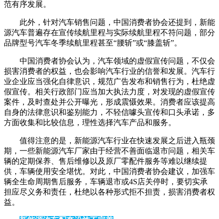
范有序发展。
此外，针对汽车销售问题，中国消费者协会还提到，新能
源汽车普遍存在宣传续航里程与实际续航里程不符问题，部分
品牌型号汽车冬季续航里程甚至“腰斩”或“膝盖斩”。
中国消费者协会认为，汽车领域的虚假宣传问题，不仅会
损害消费者的权益，也会影响汽车行业的信誉和发展。汽车行
业企业应当强化自律意识，规范广告发布和销售行为，杜绝虚
假宣传。相关行政部门应当加大执法力度，对发现的虚假宣传
案件，及时查处并公开曝光，形成震慑效果。消费者应该提高
自身的法律意识和鉴别能力，不轻信噱头宣传和口头承诺，多
方面收集和比较信息，理性选择汽车产品和服务。
值得注意的是，新能源汽车行业在快速发展之后进入瓶颈
期，一些新能源汽车厂家由于经营不善面临退市问题，相关车
辆的定期保养、售后维修以及原厂零配件服务等难以继续提
供，车辆使用安全堪忧。对此，中国消费者协会建议，加强车
辆全生命周期售后服务，车辆退市或4S店关停时，要切实承
担应尽义务和责任，杜绝以各种形式拒不担责，损害消费者权
益。