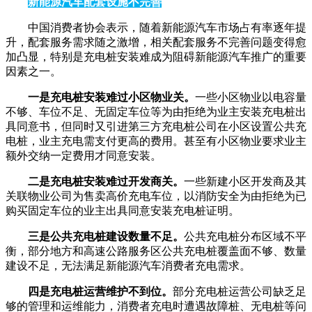
新能源汽车配套设施不完善
中国消费者协会表示，随着新能源汽车市场占有率逐年提
升，配套服务需求随之激增，相关配套服务不完善问题变得愈
加凸显，特别是充电桩安装难成为阻碍新能源汽车推广的重要
因素之一。
一是充电桩安装难过小区物业关。
一些小区物业以电容量
不够、车位不足、无固定车位等为由拒绝为业主安装充电桩出
具同意书，但同时又引进第三方充电桩公司在小区设置公共充
电桩，业主充电需支付更高的费用。甚至有小区物业要求业主
额外交纳一定费用才同意安装。
二是充电桩安装难过开发商关。
一些新建小区开发商及其
关联物业公司为售卖高价充电车位，以消防安全为由拒绝为已
购买固定车位的业主出具同意安装充电桩证明。
三是公共充电桩建设数量不足。
公共充电桩分布区域不平
衡，部分地方和高速公路服务区公共充电桩覆盖面不够、数量
建设不足，无法满足新能源汽车消费者充电需求。
四是充电桩运营维护不到位。
部分充电桩运营公司缺乏足
够的管理和运维能力，消费者充电时遭遇故障桩、无电桩等问