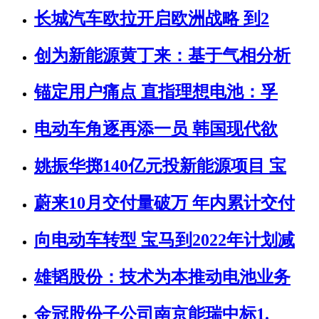
长城汽车欧拉开启欧洲战略 到2
创为新能源黄丁来：基于气相分析
锚定用户痛点 直指理想电池：孚
电动车角逐再添一员 韩国现代欲
姚振华掷140亿元投新能源项目 宝
蔚来10月交付量破万 年内累计交付
向电动车转型 宝马到2022年计划减
雄韬股份：技术为本推动电池业务
金冠股份子公司南京能瑞中标1.