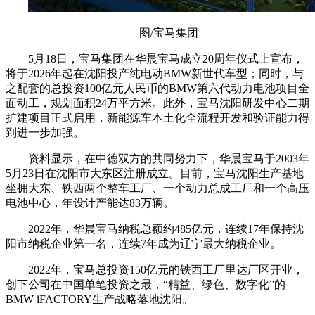
图/宝马集团
5月18日，宝马集团在华晨宝马成立20周年仪式上宣布，
将于2026年起在沈阳投产纯电动BMW新世代车型；同时，与
之配套的总投资100亿元人民币的BMW第六代动力电池项目全
面动工，规划面积24万平方米。此外，宝马沈阳研发中心二期
扩建项目正式启用，新能源车本土化全流程开发和验证能力得
到进一步加强。
资料显示，在中德双方的共同努力下，华晨宝马于2003年
5月23日在沈阳市大东区注册成立。目前，宝马沈阳生产基地
坐拥大东、铁西两个整车工厂、一个动力总成工厂和一个高压
电池中心，年设计产能达83万辆。
2022年，华晨宝马纳税总额约485亿元，连续17年保持沈
阳市纳税企业第一名，连续7年成为辽宁最大纳税企业。
2022年，宝马总投资150亿元的铁西工厂里达厂区开业，
创下公司在中国单笔投资之最，“精益、绿色、数字化”的
BMW iFACTORY生产战略落地沈阳。