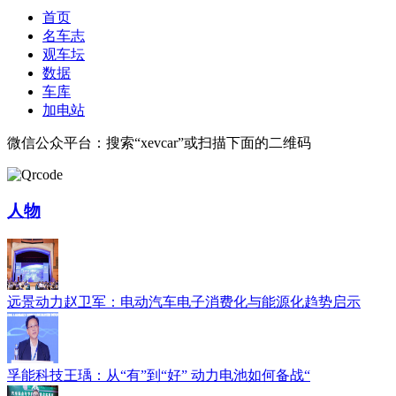
首页
名车志
观车坛
数据
车库
加电站
微信公众平台：搜索“xevcar”或扫描下面的二维码
人物
远景动力赵卫军：电动汽车电子消费化与能源化趋势启示
孚能科技王瑀：从“有”到“好” 动力电池如何备战“