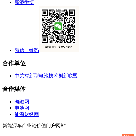
新浪微博
微信二维码
合作单位
中关村新型电池技术创新联盟
合作媒体
海融网
电池网
能源财经网
新能源车产业链价值门户网站！