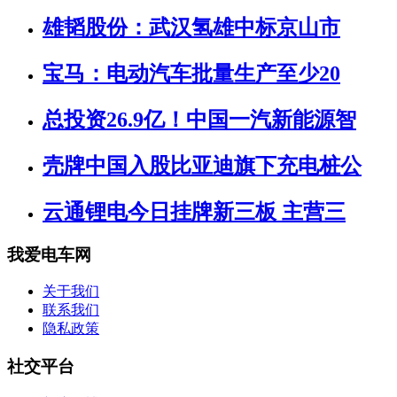
雄韬股份：武汉氢雄中标京山市
宝马：电动汽车批量生产至少20
总投资26.9亿！中国一汽新能源智
壳牌中国入股比亚迪旗下充电桩公
云通锂电今日挂牌新三板 主营三
我爱电车网
关于我们
联系我们
隐私政策
社交平台