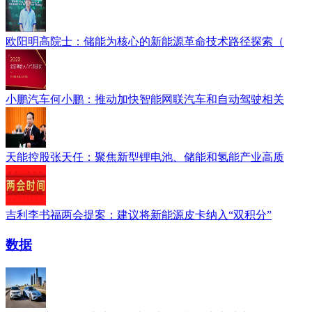
欧阳明高院士：储能为核心的新能源革命技术路径探索（
小鹏汽车何小鹏：推动加快智能网联汽车和自动驾驶相关
天能控股张天任：聚焦新型锂电池、储能和氢能产业高质
吉利李书福两会提案：建议将新能源皮卡纳入“双积分”
数据