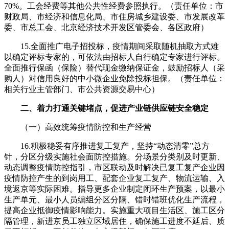
70%。工会经费等其他公共性经费参照执行。（责任单位：市
财政局、市经济和信息化局、市住房城乡建设委、市发展改革
委、市总工会、北京经济技术开发区管委会、各区政府）
15.全面推广电子招投标，疫情期间采取随机抽取方式难
以确定评标专家的，可依法由招标人自行确定专家进行评标。
全面推行保函（保险）替代现金缴纳保证金，鼓励招标人（采
购人）对信用良好的中小微企业免除投标担保。（责任单位：
相关行业主管部门、市公共资源交易中心）
二、着力打通关键堵点，促进产业链供应链安全稳定
（一）高效统筹疫情防控和生产经营
16.积极稳妥有序推进复工复产，坚持“动态清零”总方
针，分区分级实施社会面防控措施。分场景分类别及时更新、
动态调整疫情防控指引，市区联动及时解决已复工复产企业因
疫情防控产生的到岗用工、配套企业复工复产、物流运输、入
境返京等实际困难。指导更多企业制定闭环生产预案，以最小
生产单元、最小人员编组分区分隔、错时错班优化生产流程，
提高企业抵御疫情影响能力。实施重大项目生活区、施工区分
隔管理，新进京员工独立区域居住，确保施工进度不延后、质