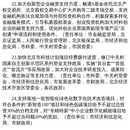
22.加大创新型企业融资支持力度，畅通S基金依托北京产
权交易所、北京股权交易中心扩大并购等二级市场交易，支持
金融机构依法合规加强与外部投资机构合作，积极探索多样化
金融服务模式，引导私募股权基金、创业投资机构加大对科创
企业的融资支持力度。优化科创企业票据再贴现专项产品“京
创通”申请流程和使用条件。（责任单位：市金融监管局，北
京证监局，人民银行营业管理部，北京银保监局，市经济和信
息化局，市科委、中关村管委会，市国资委）
23.加快北京市科技计划项目经费拨付进度，修订中关村
国家自主创新示范区系列资金支持政策，实施“首台套”“首批
次”“首流片”等应用政策，加大对企业技术研发投入、成果转
化、概念验证等支持力度。（责任单位：市科委、中关村管委
会，市经济和信息化局，市发展改革委，市财政局，北京经济
技术开发区管委会，各区政府）
24.支持落地一批智能化绿色化数字化技术改造项目，对
符合条件的“新智造100”项目和绿色低碳项目给予不超过总投
资30%的分档支持，对“专精特新”中小企业数字化赋能项目给
予不超过合同额20%的奖励。（责任单位：市经济和信息化
局、市财政局）