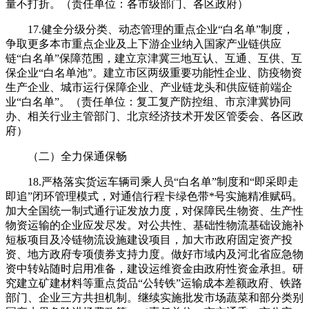
量不打折。（责任单位：各市级部门、各区政府）
17.健全分级分类、动态管理的重点企业“白名单”制度，
争取更多本市重点企业及上下游企业纳入国家产业链供应
链“白名单”保障范围，建立京津冀三地互认、互通、互供、互
保企业“白名单池”。建立市区两级重要功能性企业、防疫物资
生产企业、城市运行保障企业、产业链龙头和供应链前端企
业“白名单”。（责任单位：复工复产防控组、市京津冀协同
办、相关行业主管部门、北京经济技术开发区管委会、各区政
府）
（二）全力保通保畅
18.严格落实货运车辆司乘人员“白名单”制度和“即采即走
即追”闭环管理模式，对通信行程卡绿色带*号实施精准赋码。
加大全国统一制式通行证发放力度，对保障民生物资、生产性
物资运输的企业应发尽发。对公共性、基础性物流基础设施补
短板项目及冷链物流设施建设项目，加大市政府固定资产投
资、地方政府专项债券支持力度。做好市域内及河北省应急物
资中转站随时启用准备，建设运维资金由政府性资金承担。研
究建立矿建材料等重点货品“公转铁”运输成本差额政府、铁路
部门、企业三方共担机制。继续实施批发市场蔬菜和部分类别