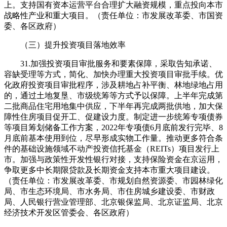
上。支持国有资本运营平台合理扩大融资规模，重点投向本市
战略性产业和重大项目。（责任单位：市发展改革委、市国资
委、各区政府）
（三）提升投资项目落地效率
31.加强投资项目审批服务和要素保障，采取告知承诺、
容缺受理等方式，简化、加快办理重大投资项目审批手续。优
化政府投资项目审批程序，涉及耕地占补平衡、林地绿地占用
的，通过土地复垦、市级统筹等方式予以保障。上半年完成第
二批商品住宅用地集中供应，下半年再完成两批供地，加大保
障性住房项目促开工、促建设力度。制定进一步统筹专项债券
等项目筹划储备工作方案，2022年专项债6月底前发行完毕、8
月底前基本使用到位，尽早形成实物工作量。推动更多符合条
件的基础设施领域不动产投资信托基金（REITs）项目发行上
市。加强与政策性开发性银行对接，支持保险资金在京运用，
争取更多中长期限贷款及长期资金支持本市重大项目建设。
（责任单位：市发展改革委、市规划自然资源委、市园林绿化
局、市生态环境局、市水务局、市住房城乡建设委、市财政
局、人民银行营业管理部、北京银保监局、北京证监局、北京
经济技术开发区管委会、各区政府）