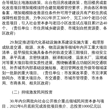
合等规划土地激励政策。出台危旧房改建政策，危旧楼房成套
化改造项目增加规模须符合建筑规模管控要求，并由各区单独
备案，增加规模除改善居住条件外可用于建设共有产权住房或
保障性租赁住房。力争2022年开工300个、完工100个老旧小区
改造项目，引入社会资本参与老旧小区改造试点项目累计达40
个。（责任单位：市住房城乡建设委、市规划自然资源委、各
区政府）
29.制定推进现代化基础设施体系建设实施方案，梳理形
成轨道交通、能源、水务、物流设施等领域年内开工重大项目
清单，提早报批实施具备条件的轨道交通三期项目。推动安立
路、承平高速、京密快速路、丽泽航站楼、温泉水厂、温潮减
河等重大项目取得实质性进展。围绕畅通重点功能区间交通联
结、补齐城市内部基础设施短板、老旧管网改造升级等领域谋
划一批新的重大项目。（责任单位：市发展改革委、市京津冀
协同办、市重大项目办、市交通委、市城市管理委、市水务
局、市商务局、相关区政府）
（二）持续激发民间投资
30.年内分两批向社会公开推介重点领域民间资本参与项
目，2022年6月底前完成首批项目推介、总投资1000亿元以