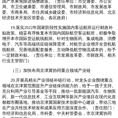
国产水果免除进场费政策。（责任单位：市交通委、市公安
局、市卫生健康委、市通信管理局、市财政局、市发展改革
委、市商务局、市住房城乡建设委、市经济和信息化局、北京
经济技术开发区管委会、各区政府）
19.落实2022年国家阶段性实施国内客运航班运行财政补
贴政策。稳妥有序恢复本市国内国际航空客运航班，积极争取
增开本市国际货运航线航班。针对生物医药、集成电路、消费
电子、汽车等高端供应链保障需求，对航空企业增开全货机航
线航班、完善地面配套服务、主动降低航空物流成本的，给予
一定财政补贴。（责任单位：市发展改革委、市财政局、相关
行业主管部门）
（三）加快布局京津冀协同重点领域产业链
20.开展高精尖产业强链补链行动，对龙头企业围绕重点
领域在京津冀范围提升产业链保供能力的，给予一揽子支持。
充分利用产业引导基金等手段，推动一批新能源汽车、生物医
药、新一代信息技术、工业互联网等新兴产业项目在现代化首
都都市圈落地。推动京津冀国家技术创新中心建设，带动三地
在产业共性技术研发和成果应用方面深度合作。（责任部门：
市经济和信息化局，市科委、中关村管委会，市京津冀协同