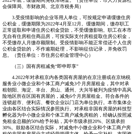
2022年底，缓缴期间免收滞纳金。（责任单位：市人力资源社
会保障局、市财政局、北京市税务局）
3.受疫情影响的企业等用人单位，可按规定申请缓缴住房
公积金，缓缴期限为2022年4月至12月。缓缴期间，缴存职工
正常提取和申请住房公积金贷款，不受缓缴影响。职工在本市
无自有住房租住商品房，可按实际支付房租提取住房公积金，
不受缴存人月缴存额限制。受疫情影响不能正常偿还个人住房
公积金贷款的，不作逾期处理，不影响征信记录，并免收罚
息。（责任单位：市住房公积金管理中心）
（三）国有房租减免“即申即享”
4.2022年对承租京内各类国有房屋的在京注册或在京纳税
服务业小微企业和个体工商户减免3个月房屋租金，其中对承
租朝阳、海淀、丰台、房山、通州、大兴等被列为疫情中高风
险地区所在区国有房屋的，减免6个月房屋租金。符合条件的
连锁超市、便利店、餐饮企业以门店为单位执行。本市集体企
业由各区结合实际情况参照执行。对承租非国有房屋的科技型
孵化器为中小微企业和个体工商户减免房租的，经确认按照减
免租金总额的50%给予补贴，其中市级承担20%、区级承担
30%。鼓励各区结合实际，对减免中小微企业和个体工商户房
租的非国有房屋业主或经营管理主体，给予一定补贴。市国资