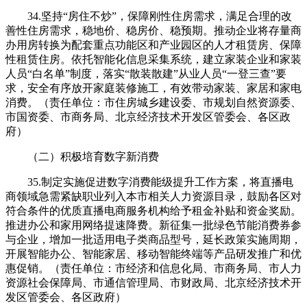
34.坚持“房住不炒”，保障刚性住房需求，满足合理的改
善性住房需求，稳地价、稳房价、稳预期。推动企业将存量商
办用房转换为配套重点功能区和产业园区的人才租赁房、保障
性租赁住房。依托智能化信息采集系统，建立家装企业和家装
人员“白名单”制度，落实“散装散建”从业人员“一登三查”要
求，安全有序放开家庭装修施工，有效带动家装、家居和家电
消费。（责任单位：市住房城乡建设委、市规划自然资源委、
市国资委、市商务局、北京经济技术开发区管委会、各区政
府）
（二）积极培育数字新消费
35.制定实施促进数字消费能级提升工作方案，将直播电
商领域急需紧缺职业列入本市相关人力资源目录，鼓励各区对
符合条件的优质直播电商服务机构给予租金补贴和资金奖励。
推进办公和家用网络提速降费。新征集一批绿色节能消费券参
与企业，增加一批适用电子类商品型号，延长政策实施周期，
开展智能办公、智能家居、移动智能终端等产品研发推广和优
惠促销。（责任单位：市经济和信息化局、市商务局、市人力
资源社会保障局、市通信管理局、市财政局、北京经济技术开
发区管委会、各区政府）