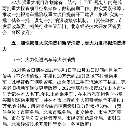
32.加强重大项目谋划储备，结合“十四五”规划年内完成
两批重大投资项目征集储备，做熟前期工作、做实要素保障，
推动一批报建审批阶段重大项目提前开工建设，形成“实施一
批、储备一批、谋划一批”的滚动接续机制。（责任单位：市
发展改革委、相关行业主管部门、北京经济技术开发区管委
会、各区政府）
五、加快恢复大宗消费和新型消费，更大力度挖掘消费潜
力
（一）大力促进汽车等大宗消费
33.对购置日期在2022年6月1日至12月31日期间内且单车
价格（不含增值税）不超过30万元的2.0升及以下排量乘用
车，减半征收车辆购置税。出台促进二手车流通若干措施，完
善老旧机动车淘汰更新政策，2022年底前对报废或转出本市注
册登记在本人名下1年以上的乘用车，在本市汽车销售企业购
买新能源乘用新车，并在本市上牌的个人消费者给予不超过1
万元/台补贴，所需资金由市区两级财政分别负担50%。（责
任单位：市商务局、北京市税务局、市交通委、市生态环境
局、市公安局公安交通管理局、市经济和信息化局、市财政
局、北京经济技术开发区管委会、各区政府）