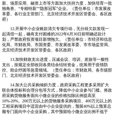
新、场景应用、融资上市等方面加大扶持力度，加快培育一批
独角兽、“专精特新”“隐形冠军”企业。（责任单位：市发展改
革委、各行业主管部门、北京经济技术开发区管委会、各区政
府）
12.开展中小企业账款清欠专项行动，无分歧欠款发现一
起清偿一起，确有支付困难的2022年6月30日前明确还款计
划，严禁政府投资项目新增拖欠。（责任单位：市经济和信息
化局、市财政局、市国资委、市发展改革委、市市场监管局、
北京经济技术开发区管委会、各区政府）
13.加快财政支出进度，压减会议、培训、差旅等一般性
支出，按规定全部收回各类结余结转资金，统筹用于疫情防
控、助企纾困等急需领域。（责任单位：市财政局、各市级部
门、北京经济技术开发区管委会、各区政府）
14.加大公共采购倾斜力度，政府采购工程更多采用扩大
联合体投标和合理分包等方式，降低中小企业参与门槛。将政
府采购货物服务面向小微企业的价格扣除比例提高至
10%-20%。200万元以上的货物服务采购项目、400万元以上的
工程采购项目中适宜由中小企业提供的，预留40%以上预算总
额专门面向中小企业采购，其中预留给小微企业比例不低于