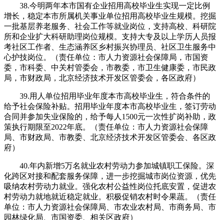
38.今明两年本市国有企业招用高校毕业生实现一定比例
增长，稳定本市所属机关事业单位招用高校毕业生规模。挖掘
一批基层养老服务、社会工作等就业岗位，支持高校、科研院
所和企业扩大科研助理岗位规模。支持大专及以上学历人员报
考社区工作者、生态涵养区乡村振兴协理员、社区卫生服务中
心护技岗位。（责任单位：市人力资源社会保障局，市国资
委，市科委、中关村管委会，市教委，市卫生健康委，市民政
局，市财政局，北京经济技术开发区管委会，各区政府）
39.用人单位招用毕业年度本市高校毕业生，符合条件的
给予社会保险补贴。招用毕业年度本市高校毕业生，签订劳动
合同并参加失业保险的，给予每人1500元一次性扩岗补助，政
策执行期限至2022年底。（责任单位：市人力资源社会保障
局、市财政局、市教委、北京经济技术开发区管委会、各区政
府）
40.年内新增5万名就业农村劳动力参加城镇职工保险。深
化跨区对接和配套服务保障，进一步挖掘城市岗位资源，优先
吸纳农村劳动力就业。强化农村公益性岗位托底安置，促进农
村劳动力就地就近稳定就业。积极促销农村时令果蔬。（责任
单位：市人力资源社会保障局、市农业农村局、市商务局、市
园林绿化局、市国资委、相关区政府）