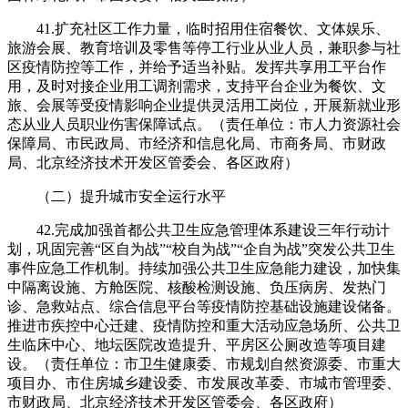
41.扩充社区工作力量，临时招用住宿餐饮、文体娱乐、
旅游会展、教育培训及零售等停工行业从业人员，兼职参与社
区疫情防控等工作，并给予适当补贴。发挥共享用工平台作
用，及时对接企业用工调剂需求，支持平台企业为餐饮、文
旅、会展等受疫情影响企业提供灵活用工岗位，开展新就业形
态从业人员职业伤害保障试点。（责任单位：市人力资源社会
保障局、市民政局、市经济和信息化局、市商务局、市财政
局、北京经济技术开发区管委会、各区政府）
（二）提升城市安全运行水平
42.完成加强首都公共卫生应急管理体系建设三年行动计
划，巩固完善“区自为战”“校自为战”“企自为战”突发公共卫生
事件应急工作机制。持续加强公共卫生应急能力建设，加快集
中隔离设施、方舱医院、核酸检测设施、负压病房、发热门
诊、急救站点、综合信息平台等疫情防控基础设施建设储备。
推进市疾控中心迁建、疫情防控和重大活动应急场所、公共卫
生临床中心、地坛医院改造提升、平房区公厕改造等项目建
设。（责任单位：市卫生健康委、市规划自然资源委、市重大
项目办、市住房城乡建设委、市发展改革委、市城市管理委、
市财政局、北京经济技术开发区管委会、各区政府）