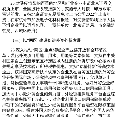
25.对受疫情影响严重的地区和行业企业申请北京证券交
易所上市、全国股转系统挂牌的，实施专人对接、即报即审、
审过即发。支持北京证券交易所免收上市公司2022年上市年
费，在审核环节加强电子化材料报送，对受疫情影响业绩大幅
下滑企业予以适当包容。（责任单位：北京证监局、市金融监
管局、西城区政府）
（三）以“两区”建设促进外资外贸发展
26.深入推动“两区”重点领域全产业链开放和全环节改
革，强化外资项目用地、用水、用能等要素保障，支持在中关
村国家自主创新示范区特定区域内注册的外资研发中心按照相
关规定享受技术转让所得税收优惠。支持“专精特新”等高技术
企业、获得国家高新技术认定的企业及在自贸区注册的外贸企
业开拓国际市场，研究推动中欧班列开通运行，实现单证申
报、货物查验等通关事项“一件事”集成服务。做好外贸企业纾
困服务，用好中国出口信用保险公司短期出口信用保险工具，
加大向中小微外贸企业倾斜力度，外经贸担保服务平台企业综
合担保费率降至1.5%以下，对企业利用出口信用保险保单质
押项下的贸易融资和通过外经贸担保服务平台融资在限额范围
内贴息50%。搭建外国人综合服务管理平台，整合外国人来华
工作许可、外国人工作居留许可业务。（责任单位：市商务