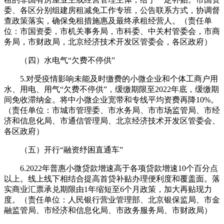
委、各区分别组建房租减免工作专班，公告联系方式，协调督
查政策落实，确保免租措施惠及最终承租经营人。（责任单
位：市国资委，市机关事务局，市科委、中关村管委会，市商
务局，市财政局，北京经济技术开发区管委会，各区政府）
（四）水电气“欠费不停供”
5.对受疫情影响未能及时缴费的小微企业和个体工商户用
水、用电、用气“欠费不停供”，缓缴期限至2022年底，缓缴期
间免收滞纳金。将中小微企业宽带和专线平均资费再降10%。
（责任单位：市城市管理委、市水务局、市市场监管局、市经
济和信息化局、市通信管理局、北京经济技术开发区管委会、
各区政府）
（五）开行“融资纾困直通车”
6.2022年普惠小微贷款增速高于各项贷款增速10个百分点
以上。线上线下相结合提高首贷补贴办理便利度和覆盖面。落
实商业汇票承兑期限由1年缩短至6个月政策，加大再贴现力
度。（责任单位：人民银行营业管理部、北京银保监局、市金
融监管局、市经济和信息化局、市政务服务局、市财政局）