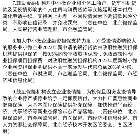
7.鼓励金融机构对中小微企业和个体工商户、货车司机贷
款及受疫情影响的个人住房与消费贷款等实施延期还本付息，
简化申请手续、支持网上办理，不因疫情因素下调贷款风险分
类，不影响征信记录，并免收罚息。（责任单位：北京银保监
局、人民银行营业管理部、市金融监管局）
8.加大中小微企业融资担保支持力度，对受疫情影响较大
的服务业小微企业2022年新申请的银行贷款由政府性融资担保
机构提供担保的，按0.5%的费率收取担保费，免收政策性创
业担保项目担保费，对政府性融资担保机构2022年度新增小微
企业融资担保业务提供不高于实际发生代偿总额20%的补偿。
（责任单位：市财政局、市金融监管局、北京银保监局、市经
济和信息化局）
9.鼓励保险机构设立企业疫情险，为投保且因突发疫情导
致的企业停产或停业给予一定额度赔付。大力推广普惠性商业
健康保险，为基本医疗保险提供补充保障。加快推进平台经
济、共享经济等新业态保险试点产品落地。（责任单位：北京
银保监局、市金融监管局、市医保局、市经济和信息化局、市
人力资源社会保障局、北京经济技术开发区管委会、各区政
府）