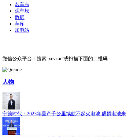
名车志
观车坛
数据
车库
加电站
微信公众平台：搜索“xevcar”或扫描下面的二维码
人物
宁德时代：2023年量产千公里续航不起火电池 麒麟电池来