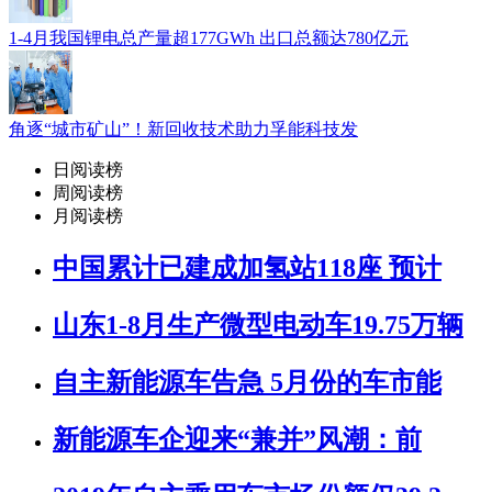
1-4月我国锂电总产量超177GWh 出口总额达780亿元
角逐“城市矿山”！新回收技术助力孚能科技发
日阅读榜
周阅读榜
月阅读榜
中国累计已建成加氢站118座 预计
山东1-8月生产微型电动车19.75万辆
自主新能源车告急 5月份的车市能
新能源车企迎来“兼并”风潮：前