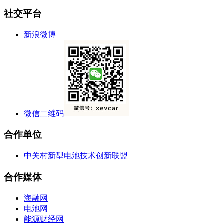
社交平台
新浪微博
微信二维码
合作单位
中关村新型电池技术创新联盟
合作媒体
海融网
电池网
能源财经网