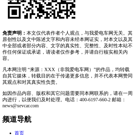
免责声明：
本文仅代表作者个人观点，与我爱电车网无关。其
原创性以及文中陈述文字和内容未经本网证实，对本文以及其
中全部或者部分内容、文字的真实性、完整性、及时性本站不
作任何保证或承诺，请读者仅作参考，并请自行核实相关内
容。
凡本网注明 “来源：XXX（非我爱电车网）”的作品，均转载
自其它媒体，转载目的在于传递更多信息，并不代表本网赞同
其观点和对其真实性负责。
如因作品内容、版权和其它问题需要同本网联系的，请在一周
内进行，以便我们及时处理。电话：400-6197-660-2 邮箱：
news@xevcar.com
频道导航
首页