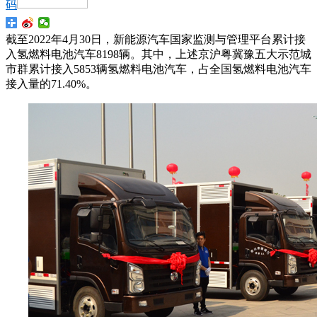
码
截至2022年4月30日，新能源汽车国家监测与管理平台累计接
入氢燃料电池汽车8198辆。其中，上述京沪粤冀豫五大示范城
市群累计接入5853辆氢燃料电池汽车，占全国氢燃料电池汽车
接入量的71.40%。