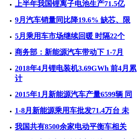
上半年我国锂离子电池生产71.5亿
9月汽车销量同比降19.6% 缺芯、限
5月乘用车市场继续回暖 时隔22个
商务部：新能源汽车带动下 1-7月
2018年4月锂电装机3.69GWh 前4月累
计
2015年1月新能源汽车产量6599辆 同
1-8月新能源乘用车批发71.4万台 未
我国共有8500余家电动平衡车相关