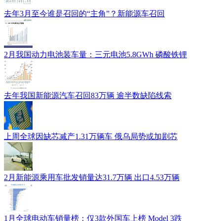
去年3月至今谁是召回的“主角”？新能源车召回
2月我国动力电池装车量：三元电池5.8GWh 磷酸铁锂
去年我国新能源汽车召回83万辆 逾半数缺陷线索
上周全球因缺芯减产1.31万辆车 俄乌局势或加剧芯
2月新能源乘用车批发销量达31.7万辆 出口4.53万辆
1月全球电动车销量榜：仅3款外国车上榜 Model 3跌