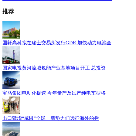
推荐
国轩高科拟在瑞士交易所发行GDR 加快动力电池全
国家电投黄河流域氢能产业基地项目开工 总投资
宝马集团电动化提速 今年量产及试产纯电车型将
出口猛增“威慑”全球，新势力们远征海外的拦