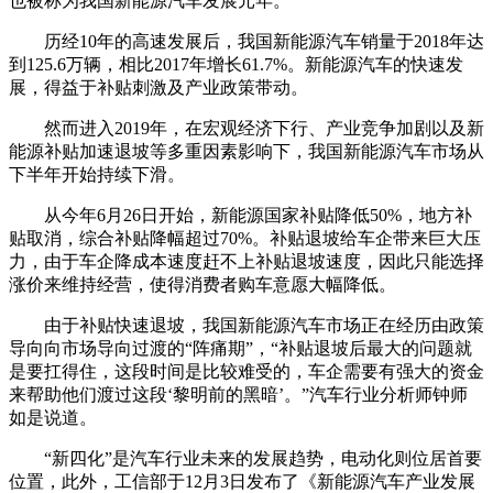
也被称为我国新能源汽车发展元年。
历经10年的高速发展后，我国新能源汽车销量于2018年达
到125.6万辆，相比2017年增长61.7%。新能源汽车的快速发
展，得益于补贴刺激及产业政策带动。
然而进入2019年，在宏观经济下行、产业竞争加剧以及新
能源补贴加速退坡等多重因素影响下，我国新能源汽车市场从
下半年开始持续下滑。
从今年6月26日开始，新能源国家补贴降低50%，地方补
贴取消，综合补贴降幅超过70%。补贴退坡给车企带来巨大压
力，由于车企降成本速度赶不上补贴退坡速度，因此只能选择
涨价来维持经营，使得消费者购车意愿大幅降低。
由于补贴快速退坡，我国新能源汽车市场正在经历由政策
导向向市场导向过渡的“阵痛期”，“补贴退坡后最大的问题就
是要扛得住，这段时间是比较难受的，车企需要有强大的资金
来帮助他们渡过这段‘黎明前的黑暗’。”汽车行业分析师钟师
如是说道。
“新四化”是汽车行业未来的发展趋势，电动化则位居首要
位置，此外，工信部于12月3日发布了《新能源汽车产业发展