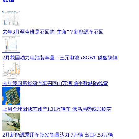
去年3月至今谁是召回的“主角”？新能源车召回
2月我国动力电池装车量：三元电池5.8GWh 磷酸铁锂
去年我国新能源汽车召回83万辆 逾半数缺陷线索
上周全球因缺芯减产1.31万辆车 俄乌局势或加剧芯
2月新能源乘用车批发销量达31.7万辆 出口4.53万辆