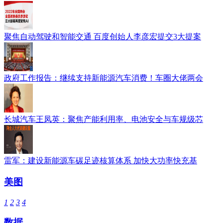
聚焦自动驾驶和智能交通 百度创始人李彦宏提交3大提案
政府工作报告：继续支持新能源汽车消费！车圈大佬两会
长城汽车王凤英：聚焦产能利用率、电池安全与车规级芯
雷军：建设新能源车碳足迹核算体系 加快大功率快充基
美图
1
2
3
4
数据