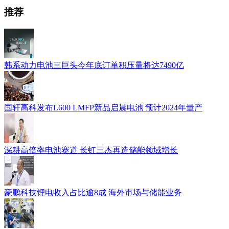
推荐
韩系动力电池三巨头今年底订单积压量将达7490亿
国轩高科发布L600 LMFP新品启晨电池 预计2024年量产
深耕高倍率电池赛道 长虹三杰再造储能领域增长
豪鹏科技锂电收入占比逾8成 海外市场与储能业务