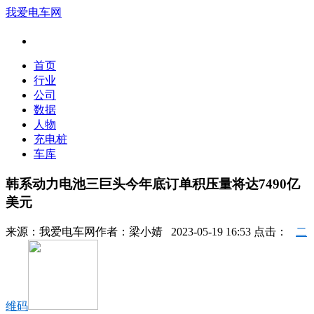
我爱电车网
首页
行业
公司
数据
人物
充电桩
车库
韩系动力电池三巨头今年底订单积压量将达7490亿
美元
来源：
我爱电车网
作者：
梁小婧
2023-05-19 16:53 点击：
二
维码