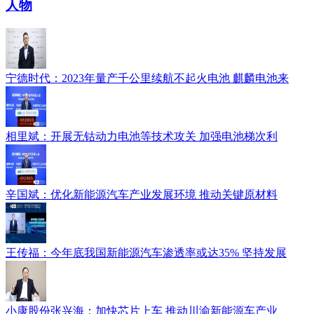
人物
宁德时代：2023年量产千公里续航不起火电池 麒麟电池来
相里斌：开展无钴动力电池等技术攻关 加强电池梯次利
辛国斌：优化新能源汽车产业发展环境 推动关键原材料
王传福：今年底我国新能源汽车渗透率或达35% 坚持发展
小康股份张兴海：加快芯片上车 推动川渝新能源车产业