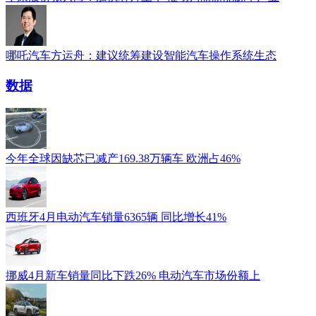
哪吒汽车方运舟：建议统筹建设智能汽车操作系统生态
数据
今年全球因缺芯已减产169.38万辆车 欧洲占46%
西班牙4月电动汽车销量6365辆 同比增长41%
挪威4月新车销量同比下跌26% 电动汽车市场份额上