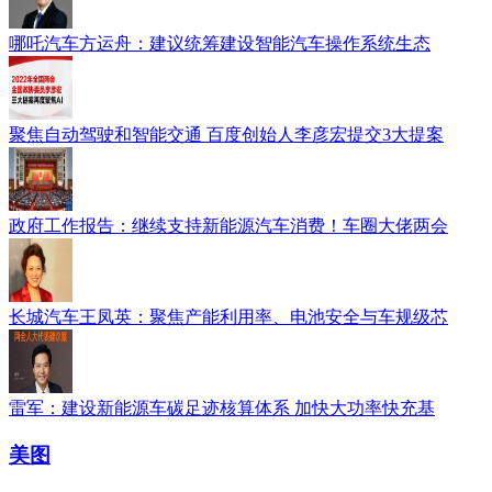
哪吒汽车方运舟：建议统筹建设智能汽车操作系统生态
聚焦自动驾驶和智能交通 百度创始人李彦宏提交3大提案
政府工作报告：继续支持新能源汽车消费！车圈大佬两会
长城汽车王凤英：聚焦产能利用率、电池安全与车规级芯
雷军：建设新能源车碳足迹核算体系 加快大功率快充基
美图