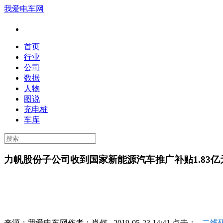
我爱电车网
首页
行业
公司
数据
人物
图说
充电桩
车库
力帆股份子公司收到国家新能源汽车推广补贴1.83亿
来源：
我爱电车网
作者：
肖何
2019-05-23 14:41 点击：
二维