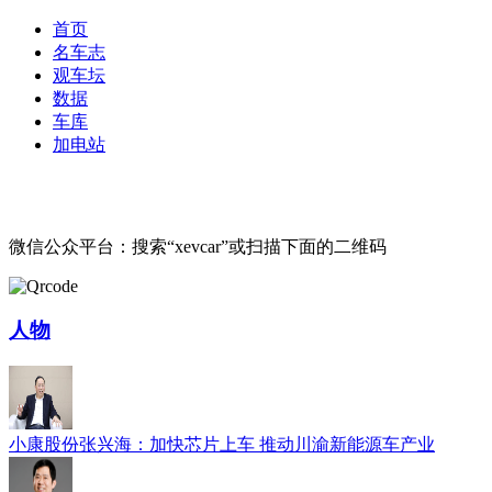
首页
名车志
观车坛
数据
车库
加电站
微信公众平台：搜索“xevcar”或扫描下面的二维码
人物
小康股份张兴海：加快芯片上车 推动川渝新能源车产业