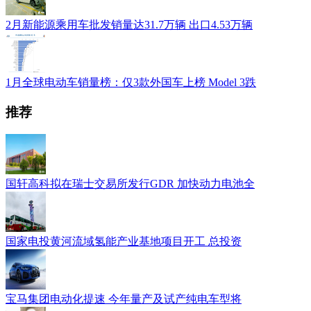
2月新能源乘用车批发销量达31.7万辆 出口4.53万辆
1月全球电动车销量榜：仅3款外国车上榜 Model 3跌
推荐
国轩高科拟在瑞士交易所发行GDR 加快动力电池全
国家电投黄河流域氢能产业基地项目开工 总投资
宝马集团电动化提速 今年量产及试产纯电车型将