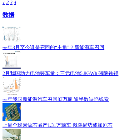
1
2
3
4
数据
去年3月至今谁是召回的“主角”？新能源车召回
2月我国动力电池装车量：三元电池5.8GWh 磷酸铁锂
去年我国新能源汽车召回83万辆 逾半数缺陷线索
上周全球因缺芯减产1.31万辆车 俄乌局势或加剧芯