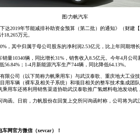
图/力帆汽车
关于下达2019年节能减排补助资金预算（第二批）的通知》（财建【
18,265万元。
.60%，其中归属于母公司股东的净利润2.53亿元，比上年同期增长4
量10340辆，同比增长31%，销售收入8.5亿元。今年4月公司新
56.84%；1-4月新能源汽车生产744辆，同比降低64.13%。
用车有限公司（以下简称力帆乘用车）与武汉泰歌、重庆地大工业
项目用车辆（裸车及相关子系统）和项目相关的整车技术集成团
帆乘用车还将利用销售渠道协助武汉泰歌推广氢燃料电池发动机
问询函。日前，力帆股份在回复上交所问询函时称，公司将为武
网官方微信（xevcar）！