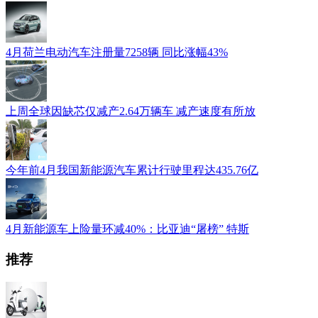
4月荷兰电动汽车注册量7258辆 同比涨幅43%
上周全球因缺芯仅减产2.64万辆车 减产速度有所放
今年前4月我国新能源汽车累计行驶里程达435.76亿
4月新能源车上险量环减40%：比亚迪“屠榜” 特斯
推荐