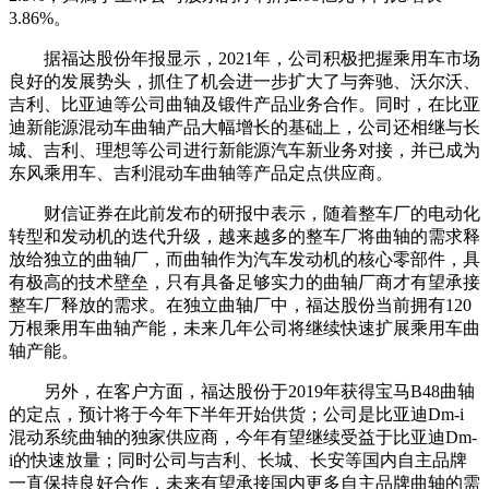
3.86%。
据福达股份年报显示，2021年，公司积极把握乘用车市场
良好的发展势头，抓住了机会进一步扩大了与奔驰、沃尔沃、
吉利、比亚迪等公司曲轴及锻件产品业务合作。同时，在比亚
迪新能源混动车曲轴产品大幅增长的基础上，公司还相继与长
城、吉利、理想等公司进行新能源汽车新业务对接，并已成为
东风乘用车、吉利混动车曲轴等产品定点供应商。
财信证券在此前发布的研报中表示，随着整车厂的电动化
转型和发动机的迭代升级，越来越多的整车厂将曲轴的需求释
放给独立的曲轴厂，而曲轴作为汽车发动机的核心零部件，具
有极高的技术壁垒，只有具备足够实力的曲轴厂商才有望承接
整车厂释放的需求。在独立曲轴厂中，福达股份当前拥有120
万根乘用车曲轴产能，未来几年公司将继续快速扩展乘用车曲
轴产能。
另外，在客户方面，福达股份于2019年获得宝马B48曲轴
的定点，预计将于今年下半年开始供货；公司是比亚迪Dm-i
混动系统曲轴的独家供应商，今年有望继续受益于比亚迪Dm-
i的快速放量；同时公司与吉利、长城、长安等国内自主品牌
一直保持良好合作，未来有望承接国内更多自主品牌曲轴的需