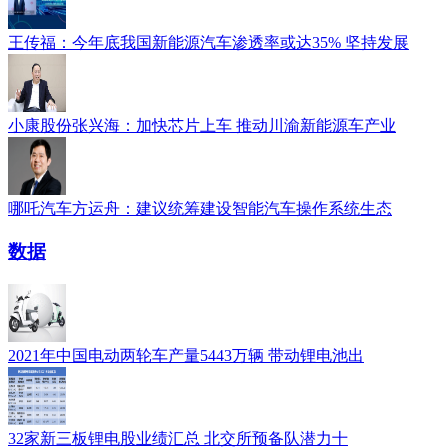
王传福：今年底我国新能源汽车渗透率或达35% 坚持发展
小康股份张兴海：加快芯片上车 推动川渝新能源车产业
哪吒汽车方运舟：建议统筹建设智能汽车操作系统生态
数据
2021年中国电动两轮车产量5443万辆 带动锂电池出
32家新三板锂电股业绩汇总 北交所预备队潜力十