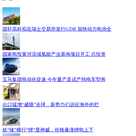
国轩高科拟在瑞士交易所发行GDR 加快动力电池全
国家电投黄河流域氢能产业基地项目开工 总投资
宝马集团电动化提速 今年量产及试产纯电车型将
出口猛增“威慑”全球，新势力们远征海外的拦
妖“镍”横行“锂”显神威，价格暴涨锂电上下