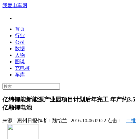
我爱电车网
首页
行业
公司
数据
人物
图说
充电桩
车库
亿纬锂能新能源产业园项目计划后年完工 年产约3.5
亿颗锂电池
来源：
惠州日报
作者：
魏怡兰
2016-10-06 09:22 点击：
二维