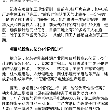
舍、休闲娱乐中心等。
记者在项目施工现场看到，目前有3栋厂房在建，其中1栋
厂房主体工程已完工。“前段时间阴雨天气比较多，一定程度
上影响了施工进度。”陈先生说，他们将进一步完善管理，增
加人员和设备投入，利用目前天气晴好的有利条件加快施工进
度，确保按计划完成任务。目前工地上有200多名工人在施
工，除了国庆节当天休息外，其他时间工人都是自愿加班赶工
期。
项目总投资20亿分4个阶段进行
据介绍，亿纬锂能新能源产业园项目总投资20亿元，今年
计划投资超10亿元，计划2018年完工。项目将采用世界最先进
的产品核心技术、工艺技术、工艺装备，主要生产扣式锂电
池、柱式锂电池、方形锂电池、圆柱形锂离子电池等产品，建
成后将形成年产约3.5亿颗锂离子电池的生产规模。
据悉，该项目分4个阶段进行，第一阶段为高性能锂离子
动力电池二期项目（原有高性能锂离子项目为动力电池一
期），年产方形与圆柱形锂离子电池9900万颗；第二阶段为高
性能锂离子动力电池三期项目，年产方形铝壳锂离子电池1650
万颗；第三阶段为面向智能安防应用的锂二氧化锰电池项目，