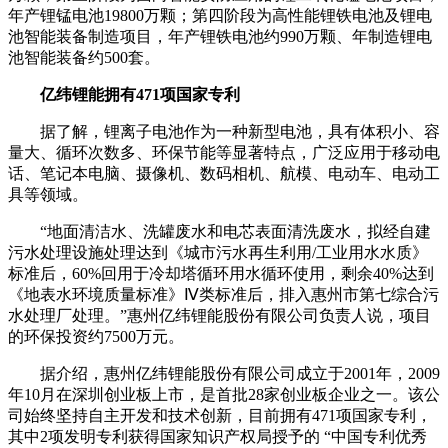
年产锂锰电池19800万颗；第四阶段为高性能锂铁电池及锂电
池智能装备制造项目，年产锂铁电池约990万颗、年制造锂电
池智能装备约500套。
亿纬锂能拥有471项国家专利
据了解，锂离子电池作为一种新型电池，具有体积小、容
量大、循环次数多、环保节能等显著特点，广泛应用于移动电
话、笔记本电脑、摄像机、数码相机、航模、电动车、电动工
具等领域。
“地面清洁水、洗罐废水和电芯表面清洗废水，拟经自建
污水处理设施处理达到《城市污水再生利用/工业用水水质》
标准后，60%回用于冷却塔循环用水循环使用，剩余40%达到
《地表水环境质量标准》Ⅳ类标准后，排入惠州市第七综合污
水处理厂处理。”惠州亿纬锂能股份有限公司负责人说，项目
的环保投资约7500万元。
据介绍，惠州亿纬锂能股份有限公司成立于2001年，2009
年10月在深圳创业板上市，是首批28家创业板企业之一。该公
司始终坚持自主开发和技术创新，目前拥有471项国家专利，
其中2项发明专利获得国家知识产权局授予的 “中国专利优秀