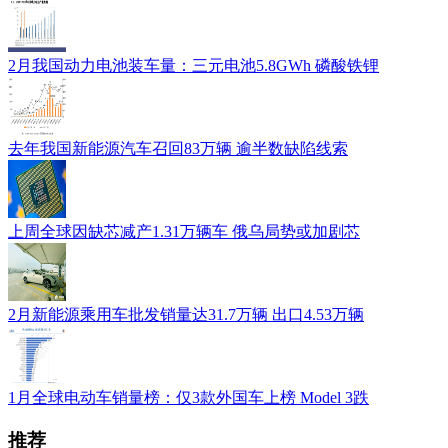
2月我国动力电池装车量：三元电池5.8GWh 磷酸铁锂
去年我国新能源汽车召回83万辆 逾半数缺陷线索
上周全球因缺芯减产1.31万辆车 俄乌局势或加剧芯
2月新能源乘用车批发销量达31.7万辆 出口4.53万辆
1月全球电动车销量榜：仅3款外国车上榜 Model 3跌
推荐