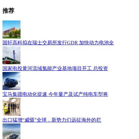
推荐
国轩高科拟在瑞士交易所发行GDR 加快动力电池全
国家电投黄河流域氢能产业基地项目开工 总投资
宝马集团电动化提速 今年量产及试产纯电车型将
出口猛增“威慑”全球，新势力们远征海外的拦