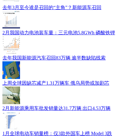
去年3月至今谁是召回的“主角”？新能源车召回
2月我国动力电池装车量：三元电池5.8GWh 磷酸铁锂
去年我国新能源汽车召回83万辆 逾半数缺陷线索
上周全球因缺芯减产1.31万辆车 俄乌局势或加剧芯
2月新能源乘用车批发销量达31.7万辆 出口4.53万辆
1月全球电动车销量榜：仅3款外国车上榜 Model 3跌