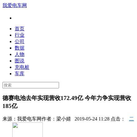
我爱电车网
首页
行业
公司
数据
人物
图说
充电桩
车库
德赛电池去年实现营收172.49亿 今年力争实现营收
185亿
来源：
我爱电车网
作者：
梁小婧
2019-05-24 11:28 点击：
二