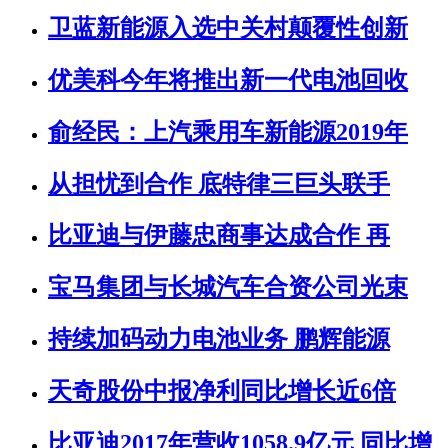
卫蓝新能源入选中关村颠覆性创新
优美科今年将推出新一代电池回收
俞经民：上汽乘用车新能源2019年
从担忧到合作 底特律三巨头联手
比亚迪与伊藤忠商事达成合作 再
宝马集团与长城汽车合资公司光束
持续加码动力电池业务 鹏辉能源
天奇股份中报净利同比增长近6倍
比亚迪2017年营收1058.9亿元 同比增