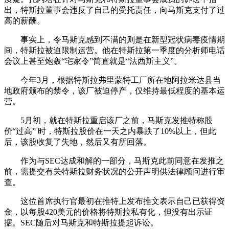
出，特斯拉董事会违反了自己的受托责任，向马斯克支付了过
高的薪酬。
事实上，令马斯克感到不满的则是在新型冠状病毒疫情期
间，特斯拉被迫限制运营。他在特斯拉第一季度的分析师电话
会议上甚至炮轰“宅家令”简直就是“法西斯主义”。
今年3月，根据特斯拉弗里蒙特工厂所在地阿拉米达县当
地政府颁布的禁令，该厂被迫停产，仅维持最低程度的基本运
营。
5月初，就在特斯拉重启该厂之前，马斯克发推特称股
价“过高” 时，特斯拉股价在一天之内暴跌了10%以上，但此
后，该股收复了失地，然后又有所回落。
作为与SEC达成和解的一部分，马斯克此前同意在发推之
前，需提交有关特斯拉财务状况的公开声明供法律顾问进行审
查。
这位首席执行官最初在推特上发布推文表示自己已获得资
金，以每股420美元的价格将特斯拉私有化，但没有出示证
据。SEC随后对马斯克和特斯拉提起诉讼。