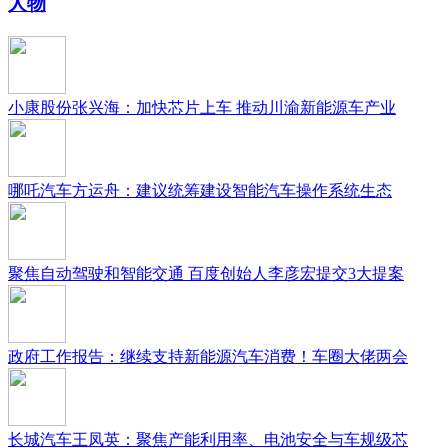
人物
小康股份张兴海：加快芯片上车 推动川渝新能源车产业
哪吒汽车方运舟：建议统筹建设智能汽车操作系统生态
聚焦自动驾驶和智能交通 百度创始人李彦宏提交3大提案
政府工作报告：继续支持新能源汽车消费！车圈大佬两会
长城汽车王凤英：聚焦产能利用率、电池安全与车规级芯