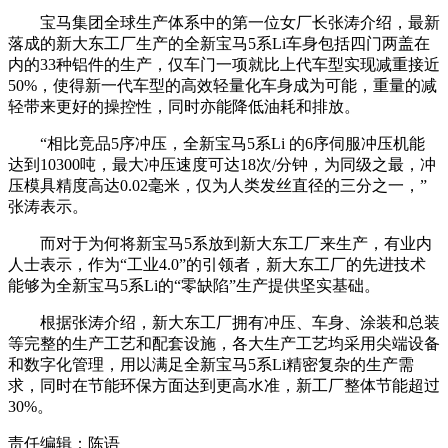
宝马集团全球生产体系中的第一位女厂长张涛介绍，最新
落成的新大东工厂生产的全新宝马5系Li车身包括四门两盖在
内的33种铝件的生产，仅车门一项就比上代车型实现减重接近
50%，使得新一代车型的高效轻量化车身成为可能，重量的减
轻带来更好的操控性，同时亦能降低油耗和排放。
“相比竞品5序冲压，全新宝马5系Li 的6序伺服冲压机能
达到10300吨，最大冲压速度可达18次/分钟，为同级之最，冲
压模具精度高达0.02毫米，仅为人类发丝直径的三分之一，”
张涛表示。
而对于为何将新宝马5系放到新大东工厂来生产，有业内
人士表示，作为“工业4.0”的引领者，新大东工厂的先进技术
能够为全新宝马5系Li的“零缺陷”生产提供坚实基础。
根据张涛介绍，新大东工厂拥有冲压、车身、涂装和总装
等完整的生产工艺和配套设施，各大生产工艺均采用尖端设备
和数字化管理，用以满足全新宝马5系Li精密复杂的生产需
求，同时在节能环保方面达到更高水准，新工厂整体节能超过
30%。
责任编辑：陈语