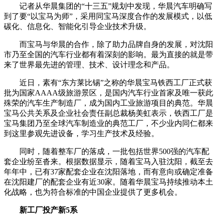
记者从华晨集团的“十三五”规划中发现，华晨汽车明确写
到了要“以宝马为师”，采用同宝马深度合作的发展模式，以低
碳化、信息化、智能化引导企业技术升级。
而宝马与华晨的合作，除了助力品牌自身的发展，对沈阳
市乃至全国的汽车行业都有着深刻的影响。最为直接的就是带
来了世界最先进的管理、技术、设计理念和产品。
近日，素有“东方莱比锡”之称的华晨宝马铁西工厂正式获
批为国家AAAA级旅游景区，是国内汽车行业首家及唯一获此
殊荣的汽车生产制造厂，成为国内工业旅游项目的典范。华晨
宝马公共关系及企业社会责任副总裁杨美虹表示，铁西工厂是
宝马集团乃至全球汽车制造业的典范工厂，不少业内同仁都来
到这里参观先进设备，学习生产技术及经验。
同时，随着整车厂的落成，一批包括世界500强的汽车配
套企业纷至沓来。根据数据显示，随着宝马入驻沈阳，截至去
年年中，已有37家配套企业在沈阳落地，而有意向或确定准备
在沈阳建厂的配套企业有近30家。随着华晨宝马持续推动本土
化战略，也为符合标准的中国企业提供了更多机会。
新工厂投产新5系