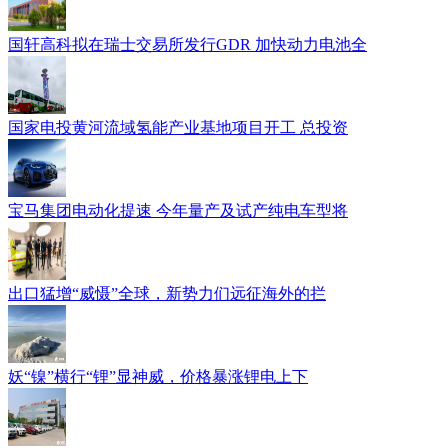
国轩高科拟在瑞士交易所发行GDR 加快动力电池全
国家电投黄河流域氢能产业基地项目开工 总投资
宝马集团电动化提速 今年量产及试产纯电车型将
出口猛增“威慑”全球，新势力们远征海外的拦
妖“镍”横行“锂”显神威，价格暴涨锂电上下