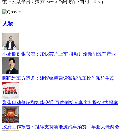
微信公众平台：搜索“xevcar”或扫描下面的二维码
人物
小康股份张兴海：加快芯片上车 推动川渝新能源车产业
哪吒汽车方运舟：建议统筹建设智能汽车操作系统生态
聚焦自动驾驶和智能交通 百度创始人李彦宏提交3大提案
政府工作报告：继续支持新能源汽车消费！车圈大佬两会