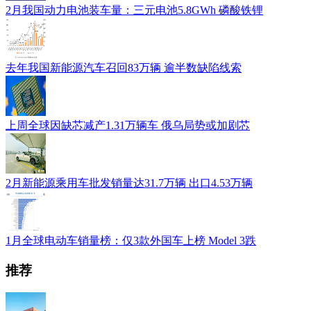
2月我国动力电池装车量：三元电池5.8GWh 磷酸铁锂
去年我国新能源汽车召回83万辆 逾半数缺陷线索
上周全球因缺芯减产1.31万辆车 俄乌局势或加剧芯
2月新能源乘用车批发销量达31.7万辆 出口4.53万辆
1月全球电动车销量榜：仅3款外国车上榜 Model 3跌
推荐