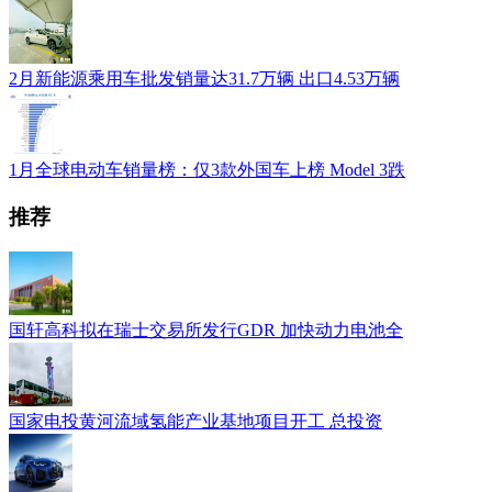
2月新能源乘用车批发销量达31.7万辆 出口4.53万辆
1月全球电动车销量榜：仅3款外国车上榜 Model 3跌
推荐
国轩高科拟在瑞士交易所发行GDR 加快动力电池全
国家电投黄河流域氢能产业基地项目开工 总投资