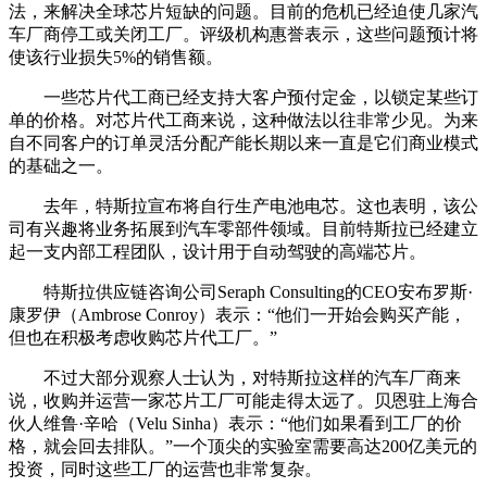
法，来解决全球芯片短缺的问题。目前的危机已经迫使几家汽
车厂商停工或关闭工厂。评级机构惠誉表示，这些问题预计将
使该行业损失5%的销售额。
一些芯片代工商已经支持大客户预付定金，以锁定某些订
单的价格。对芯片代工商来说，这种做法以往非常少见。为来
自不同客户的订单灵活分配产能长期以来一直是它们商业模式
的基础之一。
去年，特斯拉宣布将自行生产电池电芯。这也表明，该公
司有兴趣将业务拓展到汽车零部件领域。目前特斯拉已经建立
起一支内部工程团队，设计用于自动驾驶的高端芯片。
特斯拉供应链咨询公司Seraph Consulting的CEO安布罗斯·
康罗伊（Ambrose Conroy）表示：“他们一开始会购买产能，
但也在积极考虑收购芯片代工厂。”
不过大部分观察人士认为，对特斯拉这样的汽车厂商来
说，收购并运营一家芯片工厂可能走得太远了。贝恩驻上海合
伙人维鲁·辛哈（Velu Sinha）表示：“他们如果看到工厂的价
格，就会回去排队。”一个顶尖的实验室需要高达200亿美元的
投资，同时这些工厂的运营也非常复杂。