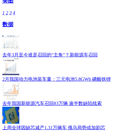
美图
1
2
3
4
数据
去年3月至今谁是召回的“主角”？新能源车召回
2月我国动力电池装车量：三元电池5.8GWh 磷酸铁锂
去年我国新能源汽车召回83万辆 逾半数缺陷线索
上周全球因缺芯减产1.31万辆车 俄乌局势或加剧芯