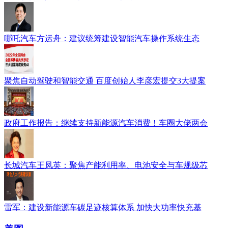
哪吒汽车方运舟：建议统筹建设智能汽车操作系统生态
聚焦自动驾驶和智能交通 百度创始人李彦宏提交3大提案
政府工作报告：继续支持新能源汽车消费！车圈大佬两会
长城汽车王凤英：聚焦产能利用率、电池安全与车规级芯
雷军：建设新能源车碳足迹核算体系 加快大功率快充基