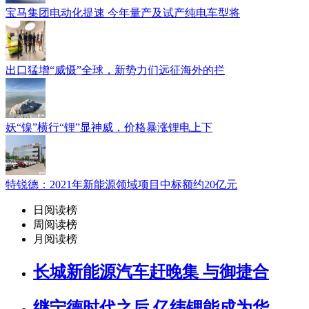
宝马集团电动化提速 今年量产及试产纯电车型将
出口猛增“威慑”全球，新势力们远征海外的拦
妖“镍”横行“锂”显神威，价格暴涨锂电上下
特锐德：2021年新能源领域项目中标额约20亿元
日阅读榜
周阅读榜
月阅读榜
长城新能源汽车赶晚集 与御捷合
继宁德时代之后 亿纬锂能成为华