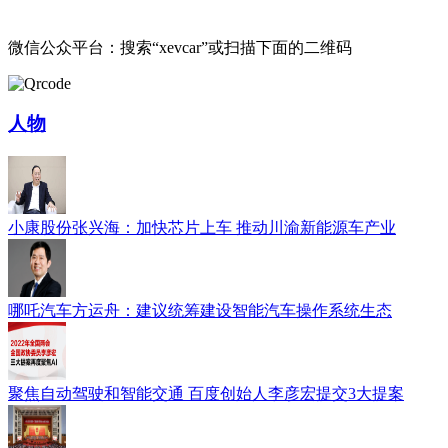
微信公众平台：搜索“xevcar”或扫描下面的二维码
人物
小康股份张兴海：加快芯片上车 推动川渝新能源车产业
哪吒汽车方运舟：建议统筹建设智能汽车操作系统生态
聚焦自动驾驶和智能交通 百度创始人李彦宏提交3大提案