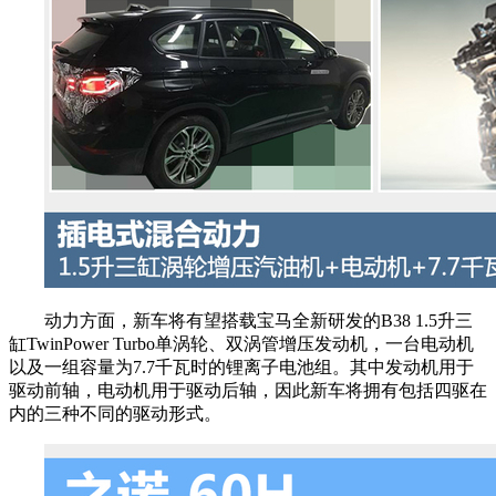
动力方面，新车将有望搭载宝马全新研发的B38 1.5升三
缸TwinPower Turbo单涡轮、双涡管增压发动机，一台电动机
以及一组容量为7.7千瓦时的锂离子电池组。其中发动机用于
驱动前轴，电动机用于驱动后轴，因此新车将拥有包括四驱在
内的三种不同的驱动形式。