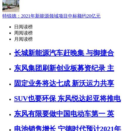
特锐德：2021年新能源领域项目中标额约20亿元
日阅读榜
周阅读榜
月阅读榜
长城新能源汽车赶晚集 与御捷合
东风集团刷新创业板募资纪录 主
固定业务将达七成 新沃运力共享
SUV也要环保 东风悦达起亚将推电
东风有限要做中国电动车第一 英
电池销售增长 宁德时代预计2021年