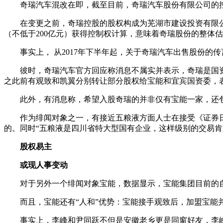
奇瑞汽车混改在即，截至目前，奇瑞汽车股份有限公司的控
在变更之前，奇瑞控股的股权构成为芜湖市建设投资有限公
（不低于200亿元）获得控制权计算，意味着奇瑞股份的整体估
事实上， 从2017年下半年起，关于奇瑞汽车出售股份的
彼时，奇瑞汽车官方回应称消息不属实并表示，奇瑞是国
之此前有观致和凯翼分别转让部分股权给宝能和宜宾国资委，
此外，有消息称，希望入股奇瑞的并非仅有宝能一家，还
作为绯闻对象之一，有接近五粮液方面人士在接受《证券
的。同时“五粮液是四川省特大型国有企业，这样级别的交易肯
股权易主
或现人事变动
对于另外一个绯闻对象宝能，数据显示，宝能集团目前的自有
而且，宝能还有“人和”优势：宝能接手观致后，加盟宝能
事实上，李峰和尹同跃不但是安徽老乡更是同窗好友，李峰