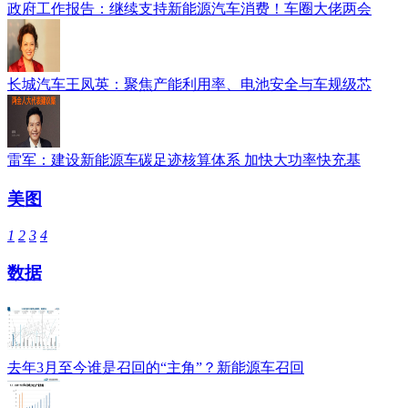
政府工作报告：继续支持新能源汽车消费！车圈大佬两会
长城汽车王凤英：聚焦产能利用率、电池安全与车规级芯
雷军：建设新能源车碳足迹核算体系 加快大功率快充基
美图
1
2
3
4
数据
去年3月至今谁是召回的“主角”？新能源车召回