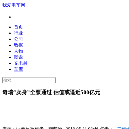
我爱电车网
首页
行业
公司
数据
人物
图说
充电桩
车库
奇瑞“卖身”全票通过 估值或逼近500亿元
来源：
证券日报
作者：
龚梦泽
2018-05-31 08:46 点击：
二维