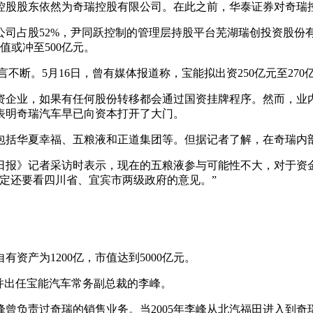
股股东依然为奇瑞控股有限公司。在此之前，华泰证券对奇瑞控股
司占股52%，尹同跃控制的管理层持股平台芜湖瑞创投资股份有限
值或冲至500亿元。
传言不断。5月16日，曾有媒体报道称，宝能拟出资250亿元至2
资企业，如果有任何股份转移都会通过国资挂牌程序。然而，业
表明奇瑞汽车早已向资本打开了大门。
包括华夏幸福、五粮液和正道集团等。但据记者了解，在奇瑞内
日报》记者采访时表示，现在的五粮液参与可能性不大，对于资
定还要看四川省、宜宾市两级政府的意见。”
资产为1200亿，市值达到5000亿元。
并出任宝能汽车常务副总裁的李峰。
曾负责过奇瑞的销售业务。当2005年李峰从北汽福田进入到奇