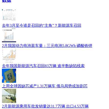
数据
去年3月至今谁是召回的“主角”？新能源车召回
2月我国动力电池装车量：三元电池5.8GWh 磷酸铁锂
去年我国新能源汽车召回83万辆 逾半数缺陷线索
上周全球因缺芯减产1.31万辆车 俄乌局势或加剧芯
2月新能源乘用车批发销量达31.7万辆 出口4.53万辆