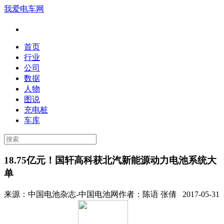
我爱电车网
首页
行业
公司
数据
人物
图说
充电桩
车库
18.75亿元！国轩高科获北汽新能源动力电池系统大
单
来源：
中国电池杂志-中国电池网
作者：
陈语 张倩
2017-05-31