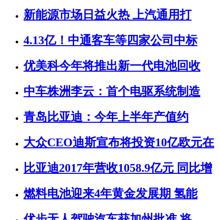
新能源市场日益火热 上汽通用打
4.13亿！中通客车等四家公司中标
优美科今年将推出新一代电池回收
中车株洲李云：首个电驱系统制造
青岛比亚迪：今年上半年产值约
大众CEO迪斯宣布将投资10亿欧元在
比亚迪2017年营收1058.9亿元 同比增
燃料电池迎来4年黄金发展期 氢能
优步无人驾驶汽车获加州批准 将