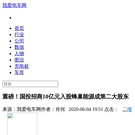
我爱电车网
首页
行业
公司
数据
人物
图说
充电桩
车库
重磅！国投招商10亿元入股蜂巢能源成第二大股东
来源：
我爱电车网
作者：
肖何
2020-06-04 19:51 点击：
二维