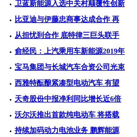
卫蓝新能源入选中关村颠覆性创新
比亚迪与伊藤忠商事达成合作 再
从担忧到合作 底特律三巨头联手
俞经民：上汽乘用车新能源2019年
宝马集团与长城汽车合资公司光束
西雅特酝酿紧凑型电动汽车 有望
天奇股份中报净利同比增长近6倍
沃尔沃推出首款纯电动车 将搭载
持续加码动力电池业务 鹏辉能源