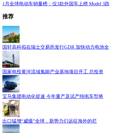
1月全球电动车销量榜：仅3款外国车上榜 Model 3跌
推荐
国轩高科拟在瑞士交易所发行GDR 加快动力电池全
国家电投黄河流域氢能产业基地项目开工 总投资
宝马集团电动化提速 今年量产及试产纯电车型将
出口猛增“威慑”全球，新势力们远征海外的拦