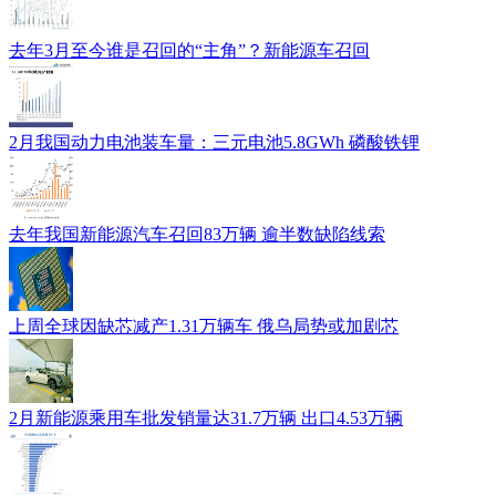
去年3月至今谁是召回的“主角”？新能源车召回
2月我国动力电池装车量：三元电池5.8GWh 磷酸铁锂
去年我国新能源汽车召回83万辆 逾半数缺陷线索
上周全球因缺芯减产1.31万辆车 俄乌局势或加剧芯
2月新能源乘用车批发销量达31.7万辆 出口4.53万辆