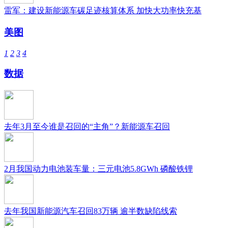
雷军：建设新能源车碳足迹核算体系 加快大功率快充基
美图
1
2
3
4
数据
去年3月至今谁是召回的“主角”？新能源车召回
2月我国动力电池装车量：三元电池5.8GWh 磷酸铁锂
去年我国新能源汽车召回83万辆 逾半数缺陷线索