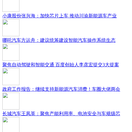
小康股份张兴海：加快芯片上车 推动川渝新能源车产业
哪吒汽车方运舟：建议统筹建设智能汽车操作系统生态
聚焦自动驾驶和智能交通 百度创始人李彦宏提交3大提案
政府工作报告：继续支持新能源汽车消费！车圈大佬两会
长城汽车王凤英：聚焦产能利用率、电池安全与车规级芯