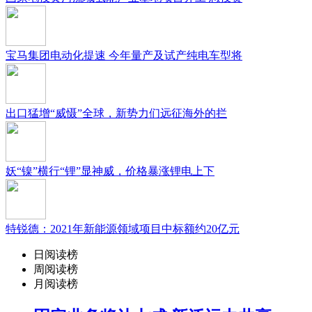
宝马集团电动化提速 今年量产及试产纯电车型将
出口猛增“威慑”全球，新势力们远征海外的拦
妖“镍”横行“锂”显神威，价格暴涨锂电上下
特锐德：2021年新能源领域项目中标额约20亿元
日阅读榜
周阅读榜
月阅读榜