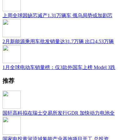
上周全球因缺芯减产1.31万辆车 俄乌局势或加剧芯
2月新能源乘用车批发销量达31.7万辆 出口4.53万辆
1月全球电动车销量榜：仅3款外国车上榜 Model 3跌
推荐
国轩高科拟在瑞士交易所发行GDR 加快动力电池全
国家电投黄河流域氢能产业基地项目开工 总投资