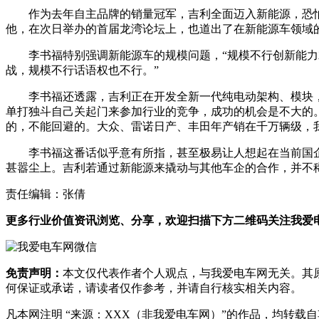
作为去年自主品牌的销量冠军，吉利全面迈入新能源，恐
他，在次日举办的首届龙湾论坛上，也道出了在新能源车领域
李书福特别强调新能源车的规模问题，“规模不行创新能
战，规模不行话语权也不行。”
李书福还透露，吉利正在开发全新一代纯电动架构、模块
单打独斗自己关起门来参加行业的竞争，成功的机会是不大的。
的，不能回避的。大众、雷诺日产、丰田年产销在千万辆级，我
李书福这番话似乎意有所指，甚至极易让人想起在当前国企
甚嚣尘上。吉利若通过新能源来撬动与其他车企的合作，并不
责任编辑：张倩
更多行业价值资讯浏览、分享，欢迎扫描下方二维码关注我爱电车
免责声明：
本文仅代表作者个人观点，与我爱电车网无关。其
何保证或承诺，请读者仅作参考，并请自行核实相关内容。
凡本网注明 “来源：XXX（非我爱电车网）”的作品，均转