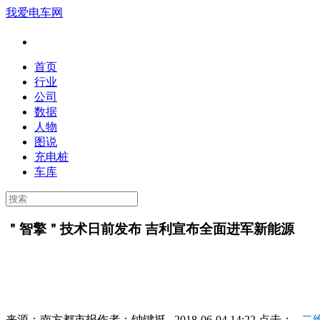
我爱电车网
首页
行业
公司
数据
人物
图说
充电桩
车库
＂智擎＂技术日前发布 吉利宣布全面进军新能源
来源：
南方都市报
作者：
钟键挺
2018-06-04 14:22 点击：
二