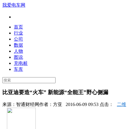
我爱电车网
首页
行业
公司
数据
人物
图说
充电桩
车库
比亚迪要造“火车” 新能源“全能王”野心侧漏
来源：
智通财经网
作者：
方亚
2016-06-09 09:53 点击：
二维