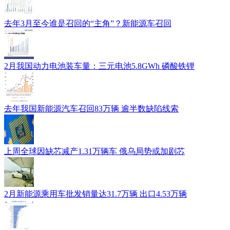
去年3月至今谁是召回的“主角”？新能源车召回
2月我国动力电池装车量：三元电池5.8GWh 磷酸铁锂
去年我国新能源汽车召回83万辆 逾半数缺陷线索
上周全球因缺芯减产1.31万辆车 俄乌局势或加剧芯
2月新能源乘用车批发销量达31.7万辆 出口4.53万辆