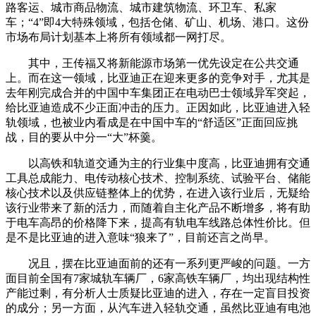
路客运、城市商品物流、城市建筑物流、环卫车、私家
车；“4”即4大特殊领域，包括仓储、矿山、机场、港口。这份
市场布局计划基本上将所有领域都一网打尽。
其中，王传福又将新能源市场第一优先设定在公共交通
上。而在这一领域，比亚迪正在迎来更多的竞争对手，尤其是
去年刚完成合并的中国中车集团正在电动巴士领域异军突起，
给比亚迪造成不少正面冲击的压力。正因如此，比亚迪进入轻
轨领域，也被业内看成是在中国中车的“舒适区”正面回应挑
战，目的要从中分一“大”杯羹。
以高铁和轨道交通为主的行业集中度高，比亚迪拥有交通
工具总成能力、电传动核心技术、控制系统、试验平台、储能
核心技术以及供应链整体上的优势，在进入该行业后，无疑给
该行业带来了新的活力，而随着自主化产品不断增多，将有助
于电车高昂的价格降下来，提高有轨电车线路总体性价比。但
是不是比亚迪的进入意味“狼来了”，目前还言之尚早。
况且，摆在比亚迪面前的还有一系列更严峻的问题。一方
面目前全国有7家城轨车辆厂，6家高铁车辆厂，均出现结构性
产能过剩，有分析人士质疑比亚迪的进入，存在一定盲目投资
的成分；另一方面，从汽车进入轻轨交通，虽然比亚迪有电池