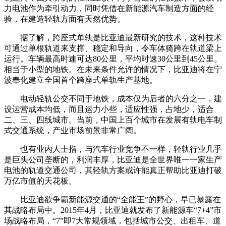
力电池作为牵引动力，同时凭借在新能源汽车制造方面的经
验，在建造轻轨方面有天然优势。
据了解，跨座式单轨是比亚迪最新研究的技术，这种技术
可通过单根轨道来支撑、稳定和导向，令车体骑跨在轨道梁上
运行。车辆最高时速可达80公里，平均时速30公里到45公里。
相当于小型的地铁。在未来条件允许的情况下，比亚迪将在宁
波奉化建立全国首个跨座式单轨生产基地。
电动轻轨公交不同于地铁，成本仅为后者的六分之一，建
设运营成本均低，而且运力小些，适应性强，占地少，适合
二、三、四线城市。当前，中国上百个城市在发展有轨电车制
式交通系统，产业市场前景非常广阔。
也有业内人士指，与汽车行业竞争不一样，轻轨行业几乎
是巨头公司垄断的，利润丰厚，比亚迪是全世界唯一一家生产
电池的轨道交通公司，其轻轨方案或许能真正帮助比亚迪打破
万亿市值的天花板。
比亚迪欲争霸新能源交通的“全能王”的野心，早已暴露在
其战略布局中。2015年4月，比亚迪就发布了新能源车“7+4”市
场战略布局，“7”即7大常规领域，包括城市公交、出租车、道