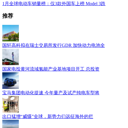
1月全球电动车销量榜：仅3款外国车上榜 Model 3跌
推荐
国轩高科拟在瑞士交易所发行GDR 加快动力电池全
国家电投黄河流域氢能产业基地项目开工 总投资
宝马集团电动化提速 今年量产及试产纯电车型将
出口猛增“威慑”全球，新势力们远征海外的拦