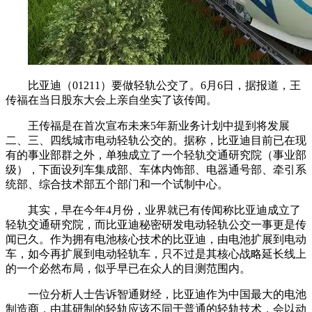
比亚迪（01211）要做轻轨公交了。6月6日，据报道，王
传福在当日股东大会上亲自坐实了该传闻。
王传福是在首次宣布未来5年新业务计划中提到将发展
二、三、四线城市电动轻轨公交的。据称，比亚迪目前已在现
有的事业部群之外，单独成立了一个轻轨交通研究院（事业部
级），下面设列车集成部、车体内饰部、电器通号部、牵引系
统部、综合技术部五个部门和一个试制中心。
其实，早在今年4月份，业界就已有传闻称比亚迪成立了
轻轨交通研究院，而比亚迪秘密研发电动轻轨公交一事更是传
闻已久。作为拥有电池核心技术的比亚迪，由电池扩展到电动
车，如今再扩展到电动轻轨车，只不过是其核心战略延长线上
的一个必然布局，似乎早已在众人的目测范围内。
一位分析人士告诉智通财经，比亚迪作为中国最大的电池
制造商，由其研制的轻轨应该不同于普通的轻轨技术，会以动